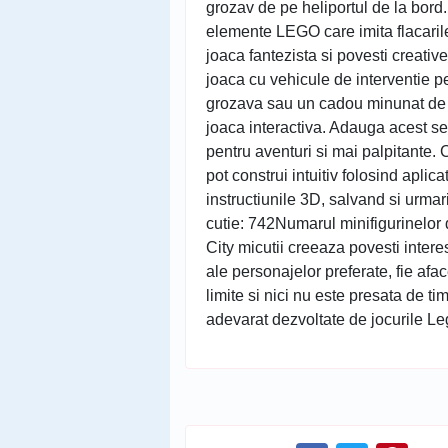
grozav de pe heliportul de la bord.
elemente LEGO care imita flacarile,
joaca fantezista si povesti creative
joaca cu vehicule de interventie pe
grozava sau un cadou minunat de z
joaca interactiva. Adauga acest s
pentru aventuri si mai palpitante. C
pot construi intuitiv folosind aplic
instructiunile 3D, salvand si urma
cutie: 742Numarul minifigurinelor 
City micutii creeaza povesti interes
ale personajelor preferate, fie afac
limite si nici nu este presata de ti
adevarat dezvoltate de jocurile Le