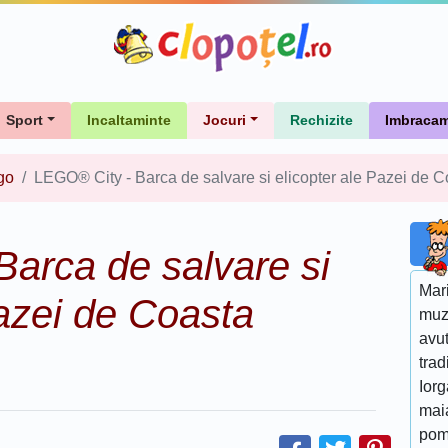
Sport
Incaltaminte
Jocuri
Rechizite
Imbracam
go
LEGO® City - Barca de salvare si elicopter ale Pazei de 
arca de salvare si
Mar
Pazei de Coasta
muz
avut
trad
Iorg
maia
pom