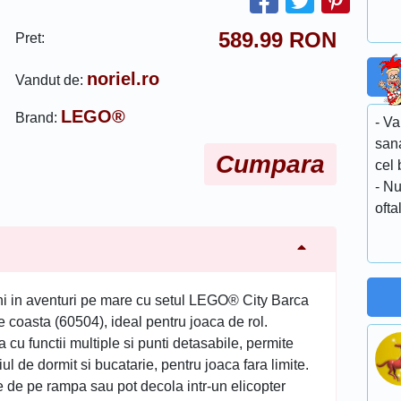
589.99
RON
Pret:
noriel.ro
Vandut de:
LEGO®
Brand:
- Va
sana
Cumpara
cel 
- Nu
ofta
rni in aventuri pe mare cu setul LEGO® City Barca
e coasta (60504), ideal pentru joaca de rol.
 cu functii multiple si punti detasabile, permite
 de dormit si bucatarie, pentru joaca fara limite.
e de pe rampa sau pot decola intr-un elicopter