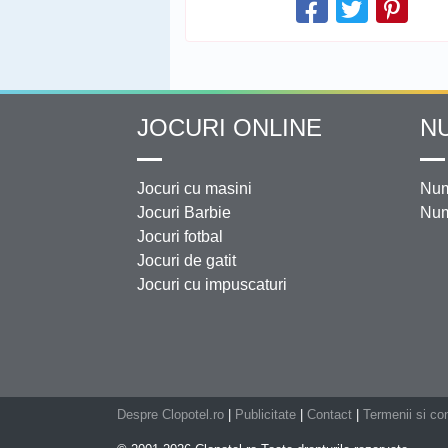
JOCURI ONLINE
N
Jocuri cu masini
Num
Jocuri Barbie
Num
Jocuri fotbal
Jocuri de gatit
Jocuri cu impuscaturi
Despre Clopotel.ro
|
Publicitate
|
Contact
|
Termenii si con