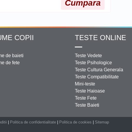
Cumpara
UME COPII
TESTE ONLINE
e de baieti
Teste Vedete
e de fete
Teste Psihologice
Teste Cultura Generala
Teste Compatibilitate
Mini-teste
Teste Haioase
Teste Fete
Teste Baieti
ditii
|
Politica de confidentialitate
|
Politica de cookies
|
Sitemap