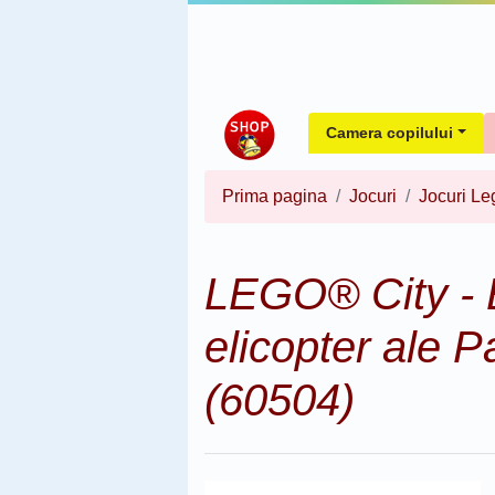
Camera copilului
Prima pagina
Jocuri
Jocuri Le
LEGO® City - B
elicopter ale 
(60504)