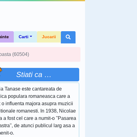
inte
Carti
Jucarii
Coasta (60504)
Stiati ca …
ia Tanase este cantareata de
ica populara romaneasca care a
 o influenta majora asupra muzicii
itionale romanesti. In 1938, Nicolae
a a fost cel care a numit-o ''Pasarea
stra'', de atunci publicul larg asa a
enit-o.