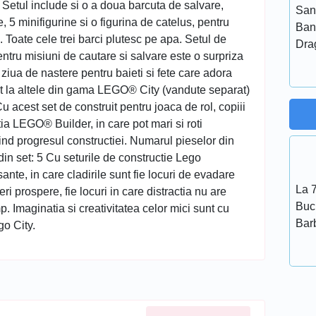
 Setul include si o a doua barcuta de salvare,
San
 5 minifigurine si o figurina de catelus, pentru
Ban
. Toate cele trei barci plutesc pe apa. Setul de
Dra
ntru misiuni de cautare si salvare este o surpriza
iua de nastere pentru baieti si fete care adora
et la altele din gama LEGO® City (vandute separat)
u acest set de construit pentru joaca de rol, copiii
atia LEGO® Builder, in care pot mari si roti
rind progresul constructiei. Numarul pieselor din
din set: 5 Cu seturile de constructie Lego
ante, in care cladirile sunt fie locuri de evadare
La 7
eri prospere, fie locuri in care distractia nu are
Bucu
mp. Imaginatia si creativitatea celor mici sunt cu
Bar
go City.