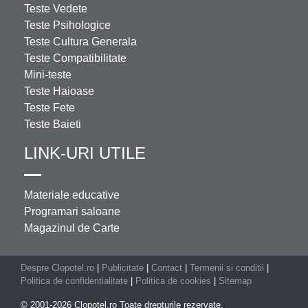
Teste Vedete
Teste Psihologice
Teste Cultura Generala
Teste Compatibilitate
Mini-teste
Teste Haioase
Teste Fete
Teste Baieti
LINK-URI UTILE
Materiale educative
Programari saloane
Magazinul de Carte
Despre Clopotel.ro
|
Publicitate
|
Contact
|
Termenii si conditii
|
Politica de confidentialitate
|
Politica de cookies
|
Sitemap
© 2001-2026 Clopotel.ro Toate drepturile rezervate.