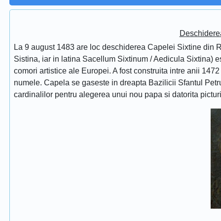
Deschidere
La 9 august 1483 are loc deschiderea Capelei Sixtine din Ro
Sistina, iar in latina Sacellum Sixtinum / Aedicula Sixtina) 
comori artistice ale Europei. A fost construita intre anii 1472
numele. Capela se gaseste in dreapta Bazilicii Sfantul Petru
cardinalilor pentru alegerea unui nou papa si datorita pictur