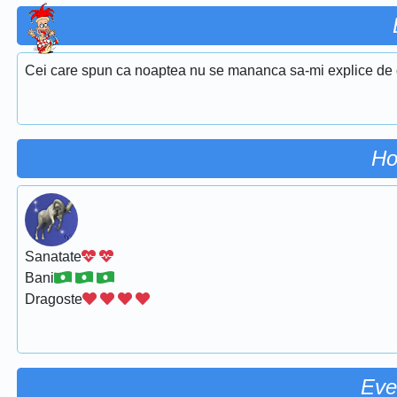
Cei care spun ca noaptea nu se mananca sa-mi explice de ce 
Ho
Sanatate
Bani
Dragoste
Eve