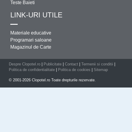
Teste Baieti
LINK-URI UTILE
Materiale educative
Programari saloane
Magazinul de Carte
Despre Clopotel.ro
|
Publicitate
|
Contact
|
Termenii si conditii
|
Politica de confidentialitate
|
Politica de cookies
|
Sitemap
© 2001-2026 Clopotel.ro Toate drepturile rezervate.