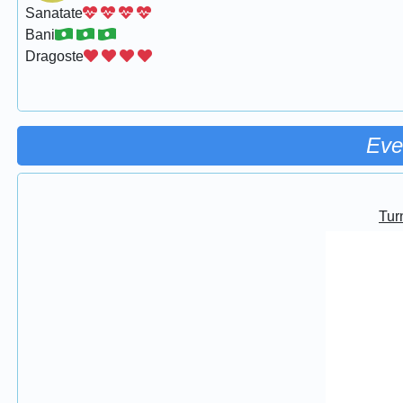
Sanatate
Bani
Dragoste
Eve
Turn