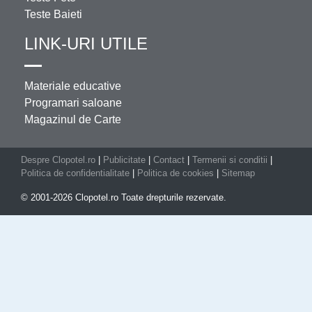
Teste Baieti
LINK-URI UTILE
Materiale educative
Programari saloane
Magazinul de Carte
Despre Clopotel.ro
|
Publicitate
|
Contact
|
Termenii si conditii
|
Politica de confidentialitate
|
Politica de cookies
|
Sitemap
© 2001-2026 Clopotel.ro Toate drepturile rezervate.