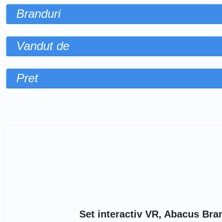
Branduri
Vandut de
Pret
Sorteaza dupa
Set interactiv VR, Abacus Bran