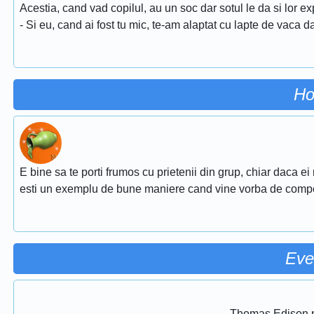
Acestia, cand vad copilul, au un soc dar sotul le da si lor exp
- Si eu, cand ai fost tu mic, te-am alaptat cu lapte de vaca 
Ho
E bine sa te porti frumos cu prietenii din grup, chiar daca ei
esti un exemplu de bune maniere cand vine vorba de comp
Eve
Thomas Edison pr