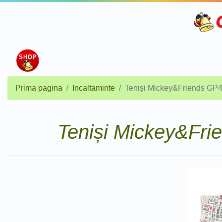
Prima pagina
Incaltaminte
Teniși Mickey&Friends G
Teniși Mickey&F