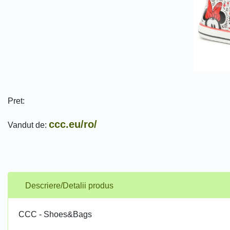
Pret:
ccc.eu/ro/
Vandut de:
Descriere/Detalii produs
CCC - Shoes&Bags