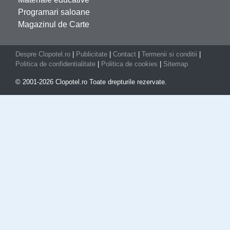
Programari saloane
Magazinul de Carte
Despre Clopotel.ro
|
Publicitate
|
Contact
|
Termenii si conditii
|
Politica de confidentialitate
|
Politica de cookies
|
Sitemap
© 2001-2026 Clopotel.ro Toate drepturile rezervate.