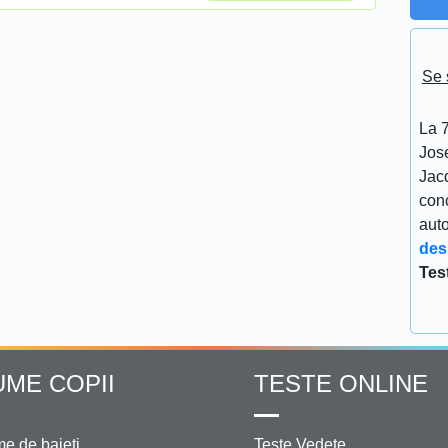
Se 
La 7
Jos
Jacq
conc
aut
des
Tes
UME COPII
TESTE ONLINE
e de baieti
Teste Vedete