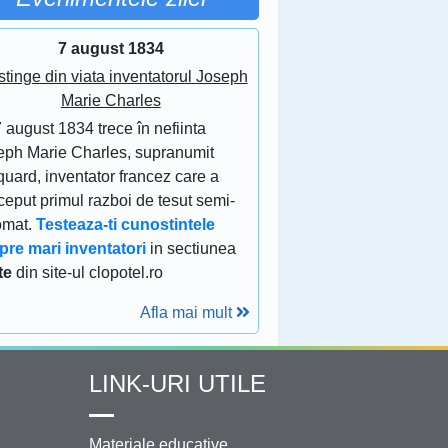
7 august 1834
stinge din viata inventatorul Joseph
Marie Charles
 august 1834 trece în nefiinta
eph Marie Charles, supranumit
uard, inventator francez care a
eput primul razboi de tesut semi-
omat.
Testeaza-ti cunostintele
pre mari inventatori
in sectiunea
te
din site-ul clopotel.ro
Afla mai mult
LINK-URI UTILE
Materiale educative