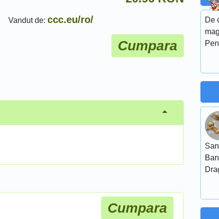
ccc.eu/ro/
De c
Vandut de:
mag
Cumpara
Pent
San
Ban
Dra
Cumpara