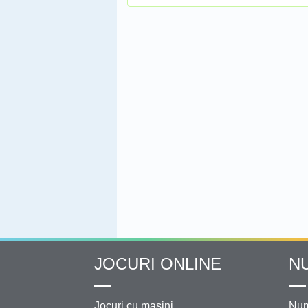
JOCURI ONLINE
N
Jocuri cu masini
Num