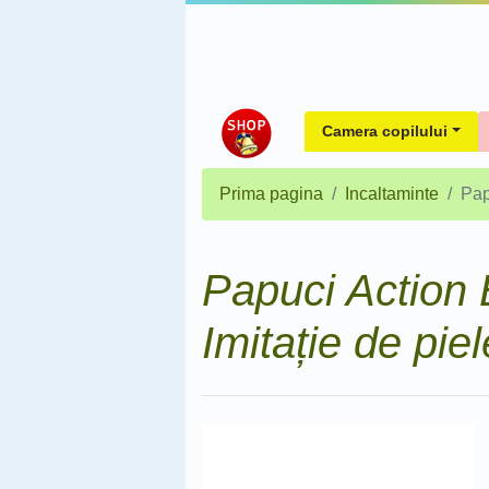
Camera copilului
Prima pagina
Incaltaminte
Pap
Papuci Actio
Imitație de piel