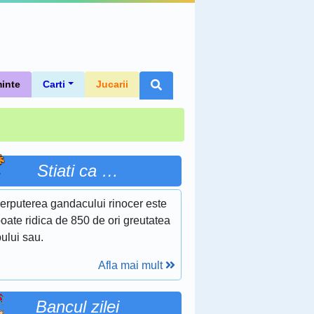
inte
Carti
Jucarii
Stiati ca …
erputerea gandacului rinocer este
oate ridica de 850 de ori greutatea
ului sau.
Afla mai mult
Bancul zilei