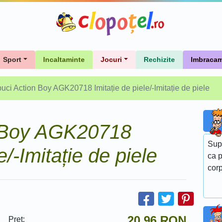
Sport
Incaltaminte
Jocuri
Rechizite
Imbracam
uci Action Boy AGK20718 Imitație de piele/-Imitație de piele
n Boy AGK20718
Sup
e/-Imitație de piele
ca p
corp
20.96
RON
Pret: