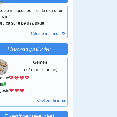
e se impusca politistii la usa unui
azin?
ru ca scrie pe usa trage
Citeste mai mult
Horoscopul zilei
Gemeni
(22 mai - 21 iunie)
atate
i
goste
Vezi zodia ta
Evenimentele zilei