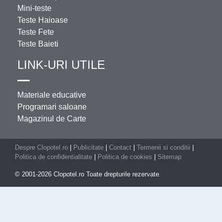
Mini-teste
Teste Haioase
Teste Fete
Teste Baieti
LINK-URI UTILE
Materiale educative
Programari saloane
Magazinul de Carte
Despre Clopotel.ro
|
Publicitate
|
Contact
|
Termenii si conditii
|
Politica de confidentialitate
|
Politica de cookies
|
Sitemap
© 2001-2026 Clopotel.ro Toate drepturile rezervate.