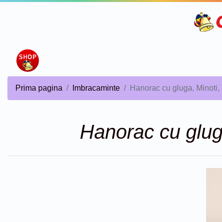
Prima pagina
Imbracaminte
Hanorac cu gluga, Minoti, 
Hanorac cu gluga