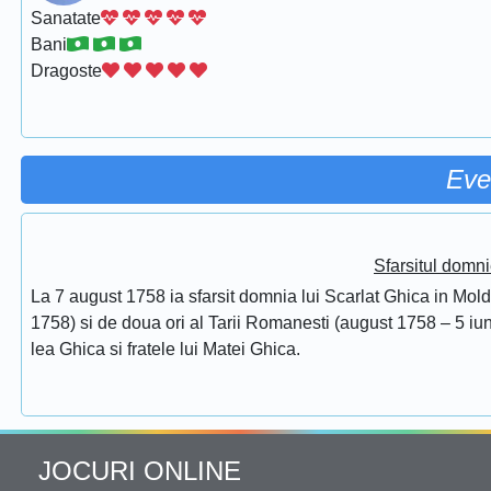
Sanatate
Bani
Dragoste
Eve
Sfarsitul domni
La 7 august 1758 ia sfarsit domnia lui Scarlat Ghica in Mol
1758) si de doua ori al Tarii Romanesti (august 1758 – 5 iuni
lea Ghica si fratele lui Matei Ghica.
JOCURI ONLINE