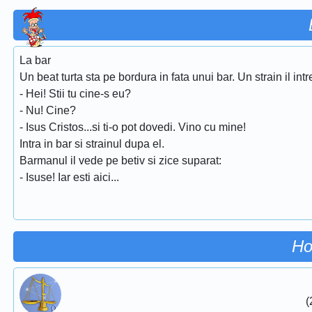
La bar
Un beat turta sta pe bordura in fata unui bar. Un strain il i
- Hei! Stii tu cine-s eu?
- Nu! Cine?
- Isus Cristos...si ti-o pot dovedi. Vino cu mine!
Intra in bar si strainul dupa el.
Barmanul il vede pe betiv si zice suparat:
- Isuse! Iar esti aici...
Ho
(