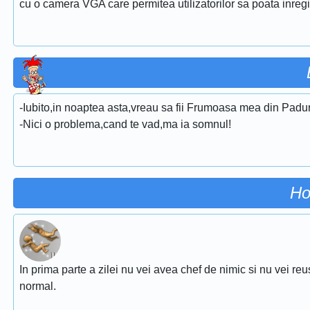
cu o camera VGA care permitea utilizatorilor sa poata inregis
-Iubito,in noaptea asta,vreau sa fii Frumoasa mea din Padu
-Nici o problema,cand te vad,ma ia somnul!
Ho
In prima parte a zilei nu vei avea chef de nimic si nu vei reu
normal.