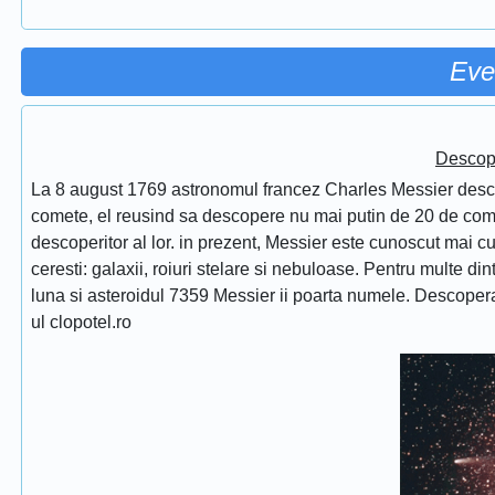
Eve
Descope
La 8 august 1769 astronomul francez Charles Messier desc
comete, el reusind sa descopere nu mai putin de 20 de comet
descoperitor al lor. in prezent, Messier este cunoscut mai 
ceresti: galaxii, roiuri stelare si nebuloase. Pentru multe di
luna si asteroidul 7359 Messier ii poarta numele. Descope
ul clopotel.ro