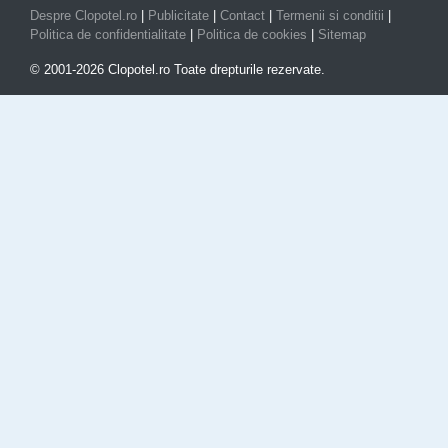
Despre Clopotel.ro
|
Publicitate
|
Contact
|
Termenii si conditii
|
Politica de confidentialitate
|
Politica de cookies
|
Sitemap
© 2001-2026 Clopotel.ro Toate drepturile rezervate.