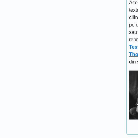
Aces
text
cili
pe c
sau 
repr
Tes
Tho
din 