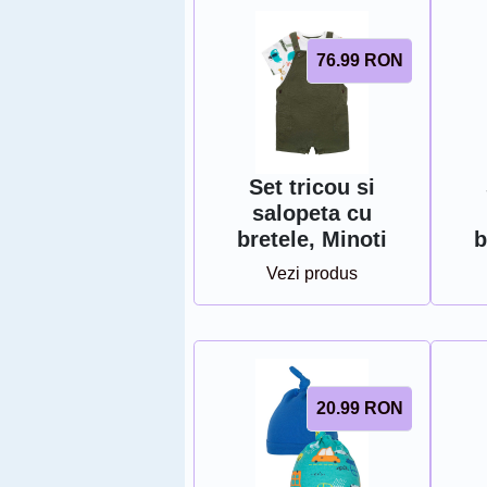
76.99
RON
Set tricou si
salopeta cu
bretele, Minoti
b
Vezi produs
20.99
RON