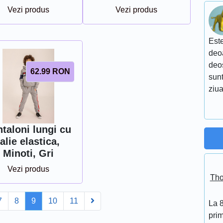
Vezi produs
Vezi produs
Este
deoa
deo
62.99
RON
sunt
ziua
taloni lungi cu
talie elastica,
Minoti, Gri
Vezi produs
Tho
v
Next
7
8
9
10
11
La 
prim