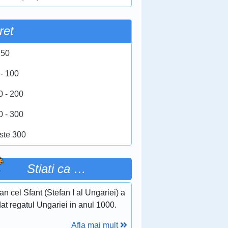
ret
 50
 - 100
0 - 200
0 - 300
ste 300
Stiati ca …
an cel Sfant (Stefan I al Ungariei) a
at regatul Ungariei in anul 1000.
Afla mai mult