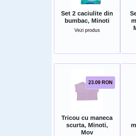
Set 2 caciulite din
Se
bumbac, Minoti
m
Vezi produs
23.09
RON
Tricou cu maneca
scurta, Minoti,
m
Mov