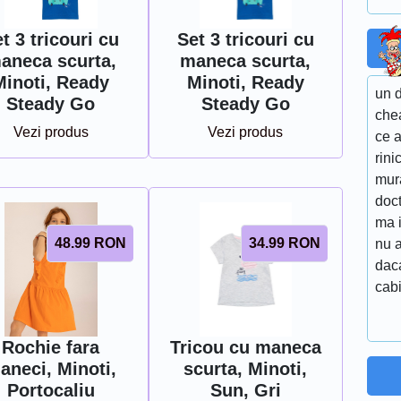
t 3 tricouri cu
Set 3 tricouri cu
aneca scurta,
maneca scurta,
Minoti, Ready
Minoti, Ready
un d
Steady Go
Steady Go
chea
Vezi produs
Vezi produs
ce a
rini
mura
doc
ma i
48.99
RON
34.99
RON
nu a
dac
cab
Rochie fara
Tricou cu maneca
aneci, Minoti,
scurta, Minoti,
Portocaliu
Sun, Gri