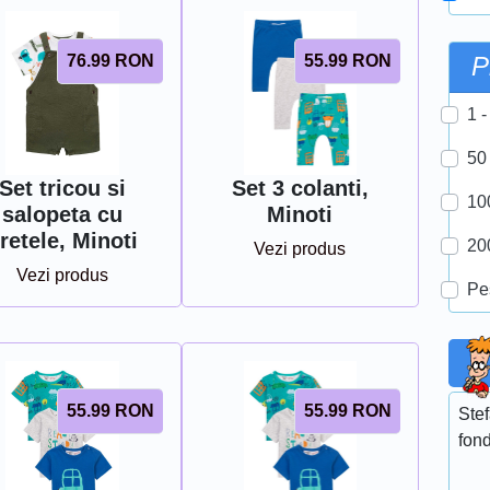
76.99
RON
55.99
RON
P
1 -
50
Set tricou si
Set 3 colanti,
10
salopeta cu
Minoti
retele, Minoti
20
Vezi produs
Vezi produs
Pe
55.99
RON
55.99
RON
Stef
fond