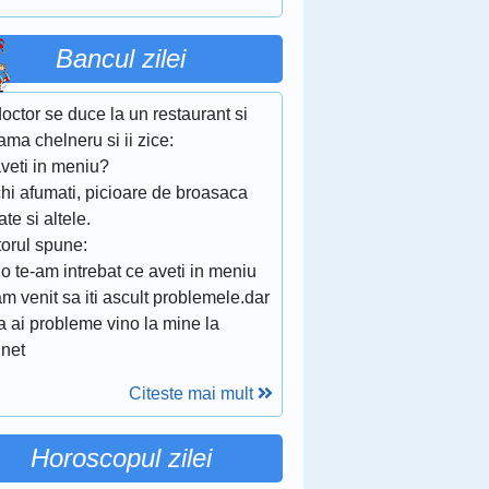
Bancul zilei
octor se duce la un restaurant si
ma chelneru si ii zice:
veti in meniu?
chi afumati, picioare de broasaca
te si altele.
torul spune:
o te-am intrebat ce aveti in meniu
m venit sa iti ascult problemele.dar
a ai probleme vino la mine la
inet
Citeste mai mult
Horoscopul zilei