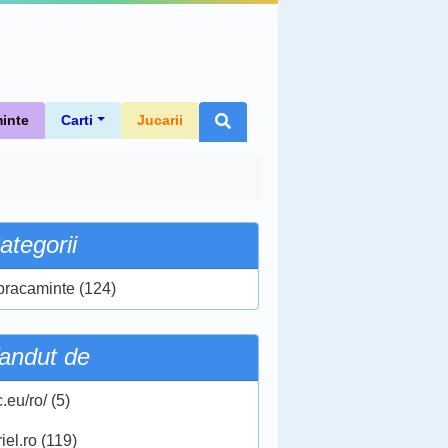
inte
Carti
Jucarii
ategorii
bracaminte (124)
andut de
.eu/ro/ (5)
iel.ro (119)