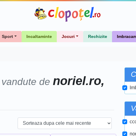
Sport
Incaltaminte
Jocuri
Rechizite
Imbracam
C
noriel.ro,
vandute de
Im
V
ccc
nor