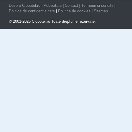
Despre Clopotel.ro
|
Publicitate
|
Contact
|
Termenii si conditii
|
Politica de confidentialitate
|
Politica de cookies
|
Sitemap
© 2001-2026 Clopotel.ro Toate drepturile rezervate.