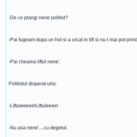
-De ce plangi nene politist?
-Pai fugeam dupa un hot si a urcat in lift si nu-l mai pot prind
-Pai cheama liftul nene'.
Politistul disperat urla:
-Liftuleeeee!Liftuleeee!
-Nu asa nene'....cu degetul.