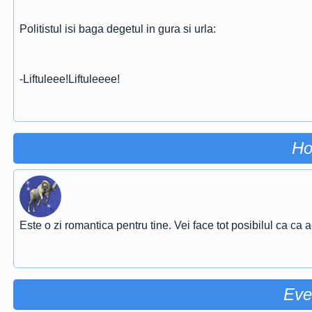
Politistul isi baga degetul in gura si urla:
-Liftuleee!Liftuleeee!
Ho
Este o zi romantica pentru tine. Vei face tot posibilul ca ca 
Eve