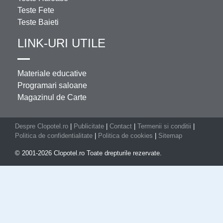
Teste Fete
Teste Baieti
LINK-URI UTILE
Materiale educative
Programari saloane
Magazinul de Carte
Despre Clopotel.ro
|
Publicitate
|
Contact
|
Termenii si conditii
|
Politica de confidentialitate
|
Politica de cookies
|
Sitemap
© 2001-2026 Clopotel.ro Toate drepturile rezervate.