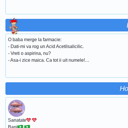
O baba merge la farmacie:
- Dati-mi va rog un Acid Acetilsalicilic.
- Vreti o aspirina, nu?
- Asa-i zice maica. Ca tot ii uit numele!…
Ho
Sanatate
Bani