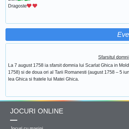
Dragoste
Eve
Sfarsitul domni
La 7 august 1758 ia sfarsit domnia lui Scarlat Ghica in Mol
1758) si de doua ori al Tarii Romanesti (august 1758 – 5 iuni
lea Ghica si fratele lui Matei Ghica.
JOCURI ONLINE
Jocuri cu masini