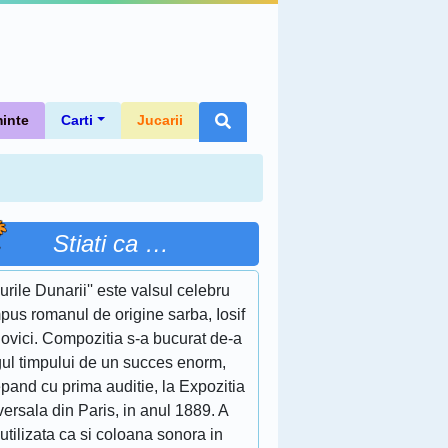
inte
Carti
Jucarii
Stiati ca …
lurile Dunarii'' este valsul celebru
pus romanul de origine sarba, Iosif
ovici. Compozitia s-a bucurat de-a
gul timpului de un succes enorm,
pand cu prima auditie, la Expozitia
ersala din Paris, in anul 1889. A
 utilizata ca si coloana sonora in