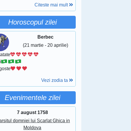
Citeste mai mult
Horoscopul zilei
Berbec
(21 martie - 20 aprilie)
atate
i
goste
Vezi zodia ta
Evenimentele zilei
7 august 1758
arsitul domniei lui Scarlat Ghica in
Moldova