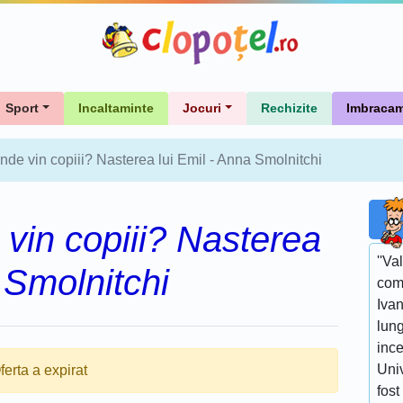
Sport
Incaltaminte
Jocuri
Rechizite
Imbracam
nde vin copiii? Nasterea lui Emil - Anna Smolnitchi
vin copiii? Nasterea
''Va
 Smolnitchi
com
Ivan
lun
ince
Univ
ferta a expirat
fost