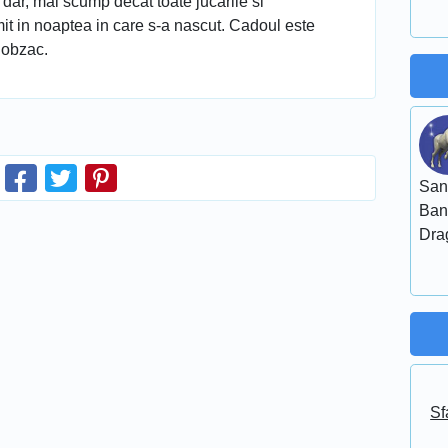
 dar, mai scump decat toate jucarile si
it in noaptea in care s-a nascut. Cadoul este
 Cobzac.
San
Ban
Dra
Sf