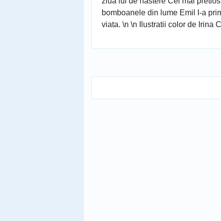
ziua lui de nastere Cel mai pretios
bomboanele din lume Emil I-a prim
viata. \n \n Ilustratii color de Irina