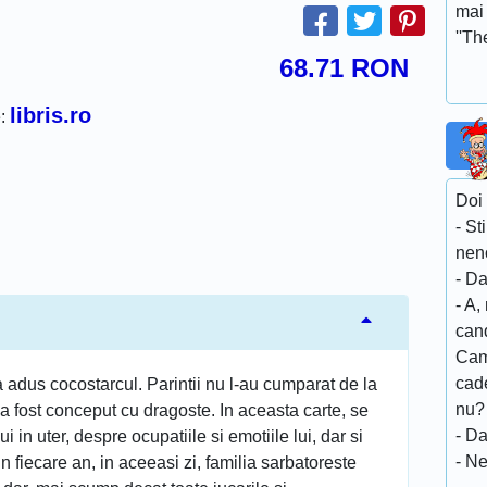
mai 
''Th
68.71
RON
libris.ro
e:
Doi 
- St
neno
- Da
- A,
cand
Cam
cade
-a adus cocostarcul. Parintii nu l-au cumparat de la
nu?
 a fost conceput cu dragoste. In aceasta carte, se
- Da
in uter, despre ocupatiile si emotiile lui, dar si
- Ne
 fiecare an, in aceeasi zi, familia sarbatoreste