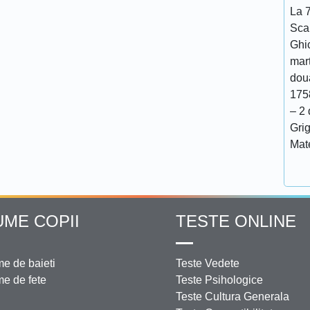
La 7
Scar
Ghi
mar
doua
175
– 2 
Grig
Mat
UME COPII
TESTE ONLINE
e de baieti
Teste Vedete
e de fete
Teste Psihologice
Teste Cultura Generala