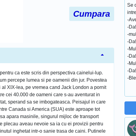
Se d
Cumpara
intr
-Ave
-Da
-mu
-Da
-Mu
-Da
-Mu
-Da
pentru ca este scris din perspectiva cainelui-lup.
-Ble
 si cum percepe lumea si pe oamenii din jur. Povestea
ui al XIX-lea, pe vremea cand Jack London a pornit
ntre cei 40.000 de oameni care s-au aventurat in
tat, sperand sa se imbogateasca. Peisajul in care
intre Canada si America (SUA) este aproape tot
 sa apara masinile, singurul mijloc de transport
re plecau aveau nevoie sa ia cu ei provizii pentru
inutul inghetat intr-o sanie trasa de caini. Putinele