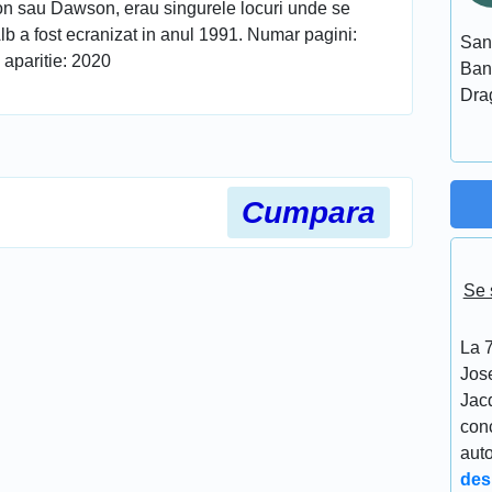
kon sau Dawson, erau singurele locuri unde se
lb a fost ecranizat in anul 1991. Numar pagini:
San
 aparitie: 2020
Ban
Dra
Cumpara
Se 
La 7
Jos
Jacq
conc
aut
des