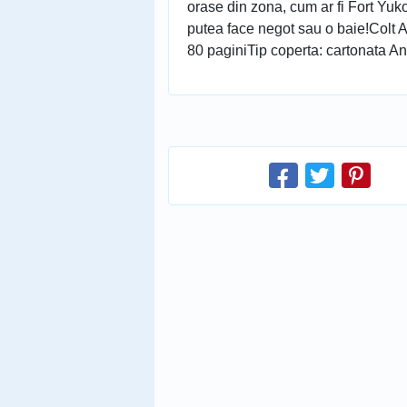
orase din zona, cum ar fi Fort Yu
putea face negot sau o baie!Colt A
80 paginiTip coperta: cartonata An