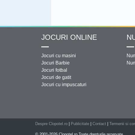
JOCURI ONLINE
N
Jocuri cu masini
Num
Jocuri Barbie
Num
Jocuri fotbal
Jocuri de gatit
Jocuri cu impuscaturi
Despre Clopotel.ro
|
Publicitate
|
Contact
|
Termenii si con
© 2001-2026 Clopotel.ro Toate drepturile rezervate.