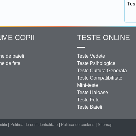
Tes
UME COPII
TESTE ONLINE
e de baieti
Teste Vedete
e de fete
Teste Psihologice
Teste Cultura Generala
Teste Compatibilitate
Mini-teste
Teste Haioase
Teste Fete
Teste Baieti
ditii
|
Politica de confidentialitate
|
Politica de cookies
|
Sitemap