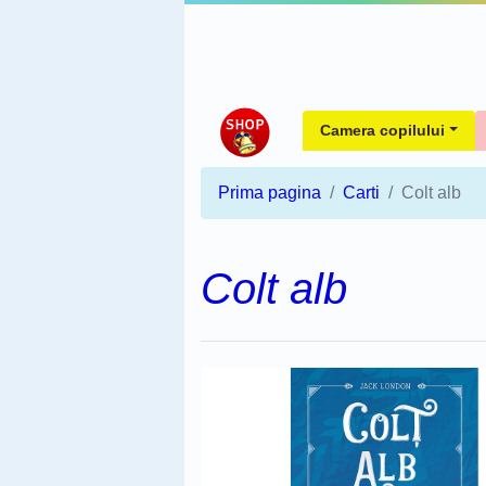
Camera copilului
Prima pagina
Carti
Colt alb
Colt alb