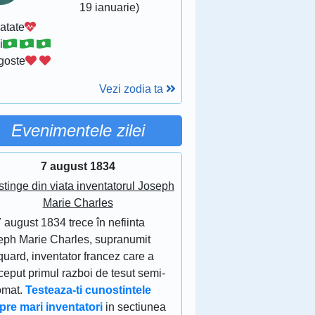
19 ianuarie)
atate
i
goste
Vezi zodia ta
Evenimentele zilei
7 august 1834
stinge din viata inventatorul Joseph
Marie Charles
 august 1834 trece în nefiinta
eph Marie Charles, supranumit
uard, inventator francez care a
eput primul razboi de tesut semi-
omat.
Testeaza-ti cunostintele
pre mari inventatori
in sectiunea