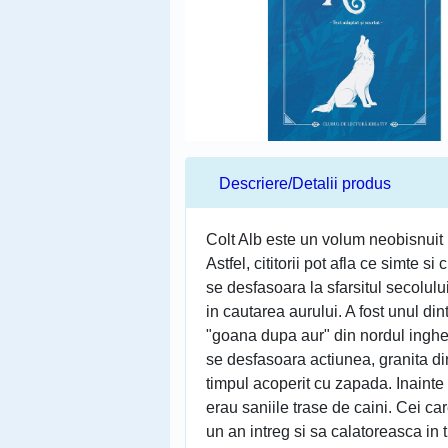
Descriere/Detalii produs
Colt Alb este un volum neobisnuit 
Astfel, cititorii pot afla ce simte
se desfasoara la sfarsitul secolul
in cautarea aurului. A fost unul di
"goana dupa aur" din nordul inghe
se desfasoara actiunea, granita d
timpul acoperit cu zapada. Inainte
erau saniile trase de caini. Cei ca
un an intreg si sa calatoreasca in t