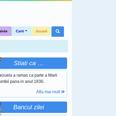
inte
Carti
Jucarii
Stiati ca …
ezuela a ramas ca parte a Marii
umbii pana in anul 1830.
Afla mai mult
Bancul zilei