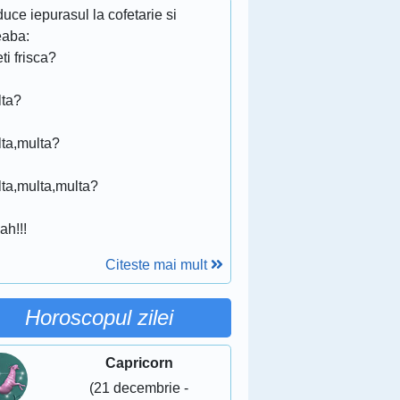
uce iepurasul la cofetarie si
eaba:
ti frisca?
!
lta?
!
lta,multa?
!
lta,multa,multa?
!
ah!!!
Citeste mai mult
Horoscopul zilei
Capricorn
(21 decembrie -