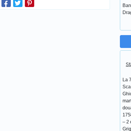
Ban
Dra
Sf
La 7
Scar
Ghi
mar
doua
175
– 2 
Grig