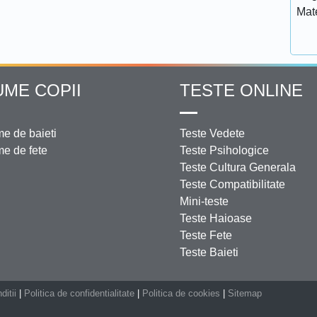
Mat
UME COPII
TESTE ONLINE
e de baieti
Teste Vedete
e de fete
Teste Psihologice
Teste Cultura Generala
Teste Compatibilitate
Mini-teste
Teste Haioase
Teste Fete
Teste Baieti
ditii
|
Politica de confidentialitate
|
Politica de cookies
|
Sitemap