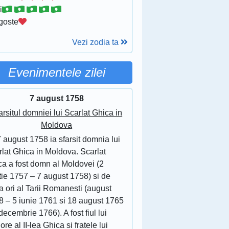
i
goste
Vezi zodia ta
Evenimentele zilei
7 august 1758
arsitul domniei lui Scarlat Ghica in
Moldova
 august 1758 ia sfarsit domnia lui
lat Ghica in Moldova. Scarlat
ca a fost domn al Moldovei (2
tie 1757 – 7 august 1758) si de
 ori al Tarii Romanesti (august
8 – 5 iunie 1761 si 18 august 1765
decembrie 1766). A fost fiul lui
ore al II-lea Ghica si fratele lui