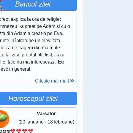
Bancul zilei
reot explica la ora de religie:
umnezeu l-a creat pe Adam si cu o
sta din Adam a creat-o pe Eva.
rinte, il întrerupe un elev, tata
ne ca ne tragem din maimute.
culta, zise preotul plictisit, cazul
liei tale nu ma intereseaza. Eu
esc in general.
Citeste mai mult
Horoscopul zilei
Varsator
(20 ianuarie - 18 februarie)
atate