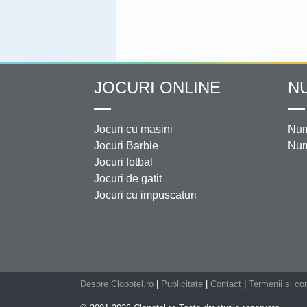
JOCURI ONLINE
N
Jocuri cu masini
Num
Jocuri Barbie
Num
Jocuri fotbal
Jocuri de gatit
Jocuri cu impuscaturi
Despre Clopotel.ro
|
Publicitate
|
Contact
|
Termenii si con