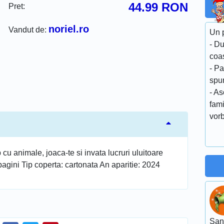
44.99
RON
Pret:
noriel.ro
Vandut de:
Un p
- D
coa
- Pa
spu
- As
fami
vorb
cu animale, joaca-te si invata lucruri uluitoare
pagini Tip coperta: cartonata An aparitie: 2024
San