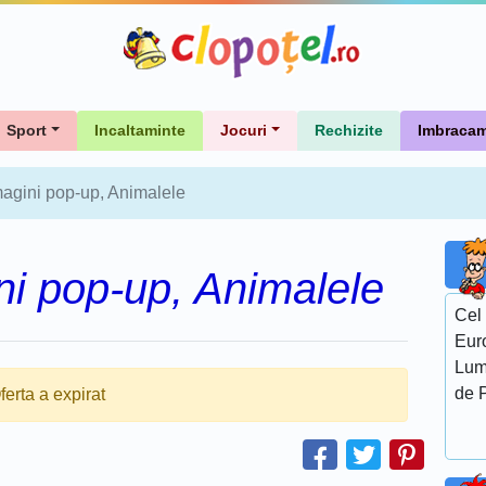
Sport
Incaltaminte
Jocuri
Rechizite
Imbracam
magini pop-up, Animalele
ni pop-up, Animalele
Cel 
Euro
Lumi
de P
ferta a expirat