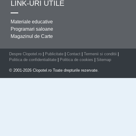
LINK-URI UTILE
Materiale educative
Programari saloane
Magazinul de Carte
Despre Clopotel.ro
|
Publicitate
|
Contact
|
Termenii si conditii
|
Politica de confidentialitate
|
Politica de cookies
|
Sitemap
© 2001-2026 Clopotel.ro Toate drepturile rezervate.