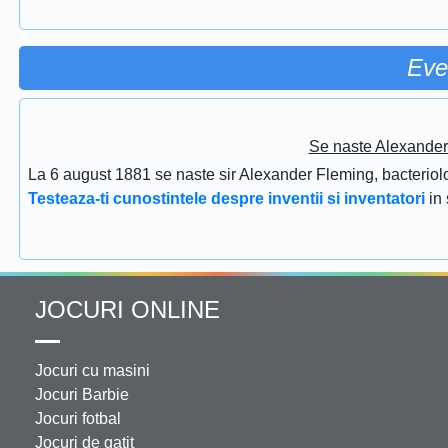
Eve
Se naste Alexander 
La 6 august 1881 se naste sir Alexander Fleming, bacteriolog
Testeaza-ti cunostintele despre inventii si inventatori
in
JOCURI ONLINE
Jocuri cu masini
Jocuri Barbie
Jocuri fotbal
Jocuri de gatit