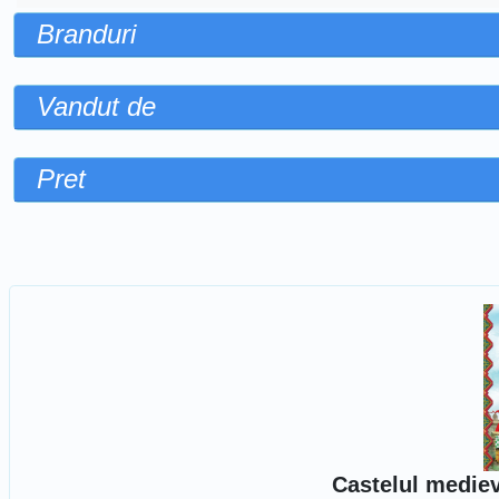
Branduri
Vandut de
Pret
Sorteaza dupa
Castelul mediev