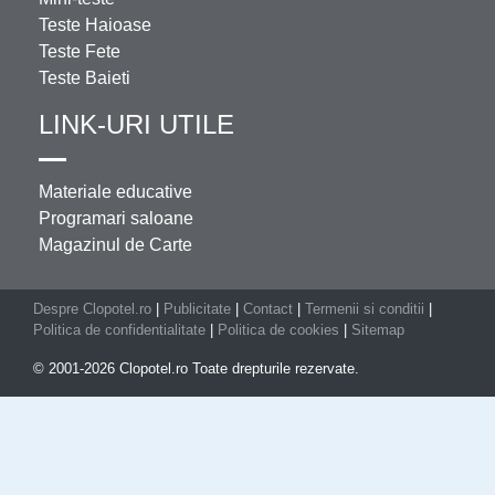
Teste Haioase
Teste Fete
Teste Baieti
LINK-URI UTILE
Materiale educative
Programari saloane
Magazinul de Carte
Despre Clopotel.ro
|
Publicitate
|
Contact
|
Termenii si conditii
|
Politica de confidentialitate
|
Politica de cookies
|
Sitemap
© 2001-2026 Clopotel.ro Toate drepturile rezervate.