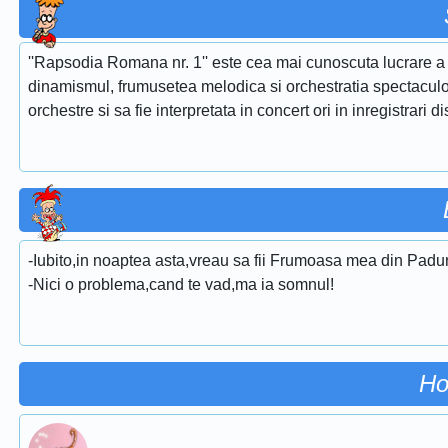
''Rapsodia Romana nr. 1'' este cea mai cunoscuta lucrare a 
dinamismul, frumusetea melodica si orchestratia spectaculoa
orchestre si sa fie interpretata in concert ori in inregistrari d
-Iubito,in noaptea asta,vreau sa fii Frumoasa mea din Padu
-Nici o problema,cand te vad,ma ia somnul!
Ho