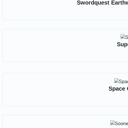
Swordquest Earthw
Sup
Space 