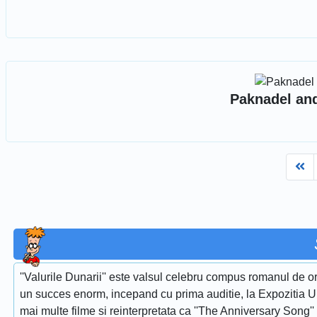
Paknadel an
Fi
''Valurile Dunarii'' este valsul celebru compus romanul de or
un succes enorm, incepand cu prima auditie, la Expozitia Uni
mai multe filme si reinterpretata ca ''The Anniversary Song''