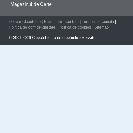
Magazinul de Carte
Despre Clopotel.ro
|
Publicitate
|
Contact
|
Termenii si conditii
|
Politica de confidentialitate
|
Politica de cookies
|
Sitemap
© 2001-2026 Clopotel.ro Toate drepturile rezervate.