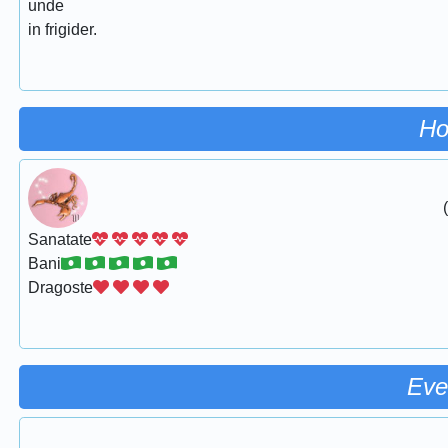
unde
in frigider.
Ho
Sanatate
Bani
Dragoste
Eve