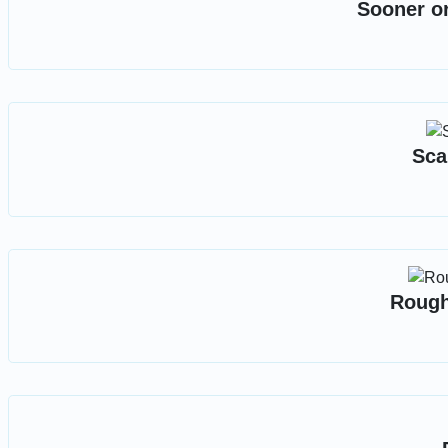
Sooner or
Sca
Rough