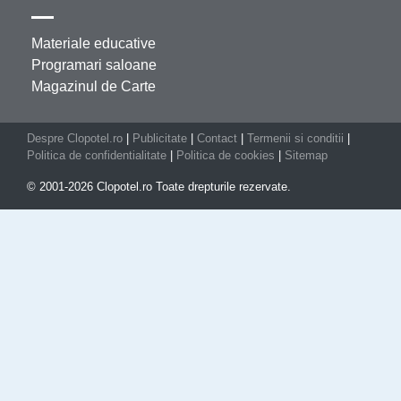
Materiale educative
Programari saloane
Magazinul de Carte
Despre Clopotel.ro
|
Publicitate
|
Contact
|
Termenii si conditii
|
Politica de confidentialitate
|
Politica de cookies
|
Sitemap
© 2001-2026 Clopotel.ro Toate drepturile rezervate.