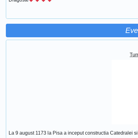
Eve
Turn
La 9 august 1173 la Pisa a inceput constructia Catedralei s