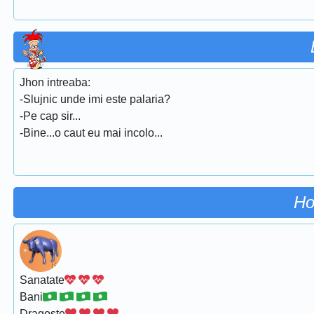
Jhon intreaba:
-Slujnic unde imi este palaria?
-Pe cap sir...
-Bine...o caut eu mai incolo...
Ho
Sanatate
Bani
Dragoste