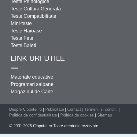
Teste Psihologice
Teste Cultura Generala
Teste Compatibilitate
Mini-teste
Teste Haioase
Teste Fete
Teste Baieti
LINK-URI UTILE
Materiale educative
Programari saloane
Magazinul de Carte
Despre Clopotel.ro
|
Publicitate
|
Contact
|
Termenii si conditii
|
Politica de confidentialitate
|
Politica de cookies
|
Sitemap
© 2001-2026 Clopotel.ro Toate drepturile rezervate.