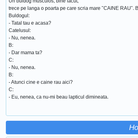
Un buldog musculos, bine facut,
trece pe langa o poarta pe care scria mare "CAINE RAU". Ba
Buldogul:
- Tatal tau e acasa?
Catelusul:
- Nu, nenea.
B:
- Dar mama ta?
C:
- Nu, nenea.
B:
- Atunci cine e caine rau aici?
C:
- Eu, nenea, ca nu-mi beau lapticul dimineata.
Ho