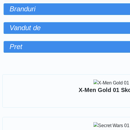
Branduri
Vandut de
Pret
Sorteaza dupa
X-Men Gold 01 Sko