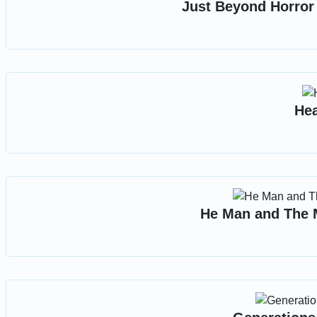
Just Beyond Horror
Hea
He Man and The M