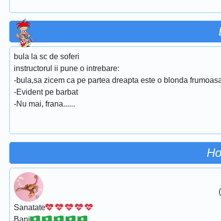
bula la sc de soferi
instructorul ii pune o intrebare:
-bula,sa zicem ca pe partea dreapta este o blonda frumoasa 
-Evident pe barbat
-Nu mai, frana......
Ho
Sanatate
Bani