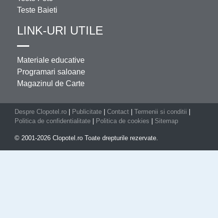
Teste Baieti
LINK-URI UTILE
Materiale educative
Programari saloane
Magazinul de Carte
Despre Clopotel.ro
|
Publicitate
|
Contact
|
Termenii si conditii
|
Politica de confidentialitate
|
Politica de cookies
|
Sitemap
© 2001-2026 Clopotel.ro Toate drepturile rezervate.