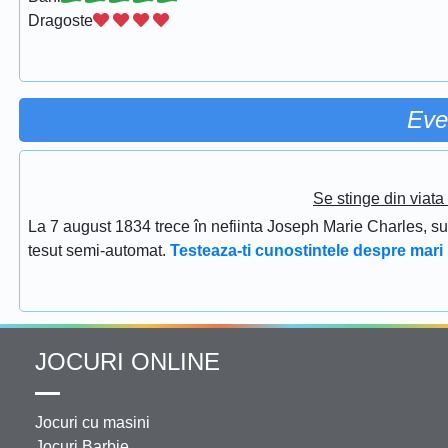
Dragoste
Eve
Se stinge din viat
La 7 august 1834 trece în nefiinta Joseph Marie Charles, s
tesut semi-automat.
Testeaza-ti cunostintele despre mari 
JOCURI ONLINE
Jocuri cu masini
Jocuri Barbie