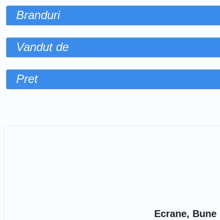
Branduri
Vandut de
Pret
Sorteaza dupa
Ecrane, Bune p