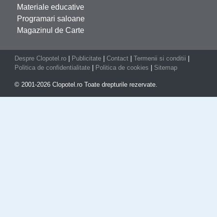
Materiale educative
Programari saloane
Magazinul de Carte
Despre Clopotel.ro
|
Publicitate
|
Contact
|
Termenii si conditii
|
Politica de confidentialitate
|
Politica de cookies
|
Sitemap
© 2001-2026 Clopotel.ro Toate drepturile rezervate.