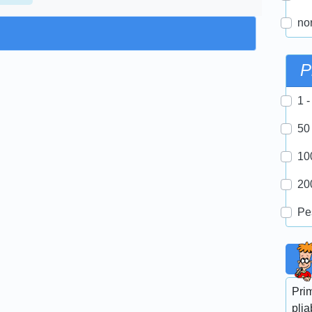
nor
P
1 -
50
10
20
Pe
Pri
plia