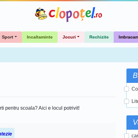
Sport
Incaltaminte
Jocuri
Rechizite
Imbracam
B
Co
Lit
rti pentru scoala? Aici e locul potrivit!
V
ntezie
car