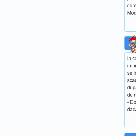
com
Mod
In c
impi
se 
scau
dup
de 
- Do
daca