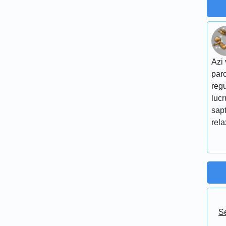
Azi 
parc
regu
lucr
sap
rel
Se