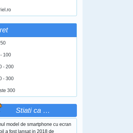
iel.ro
ret
 50
 - 100
0 - 200
0 - 300
ste 300
Stiati ca …
mul model de smartphone cu ecran
bil a fost lansat in 2018 de