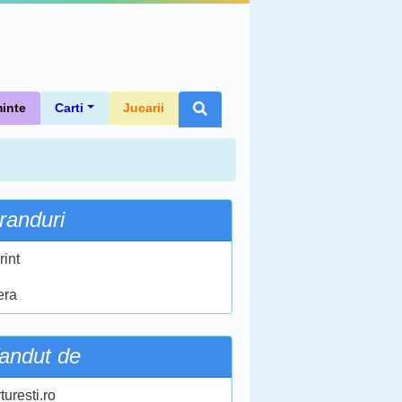
inte
Carti
Jucarii
randuri
rint
era
andut de
turesti.ro