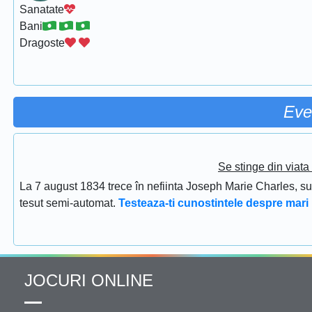
Sanatate
Bani
Dragoste
Eve
Se stinge din viat
La 7 august 1834 trece în nefiinta Joseph Marie Charles, s
tesut semi-automat.
Testeaza-ti cunostintele despre mari 
JOCURI ONLINE