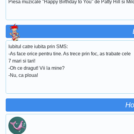
Piesa muzicale ''Happy Birthday to You'' de Patty Hill si Mi
Iubitul catre iubita prin SMS:
-As face orice pentru tine. As trece prin foc, as trabate cele
7 mari si tari!
-Oh ce dragut! Vii la mine?
-Nu, ca ploua!
Ho