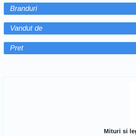
Branduri
Vandut de
Pret
Sorteaza dupa
Mituri si l