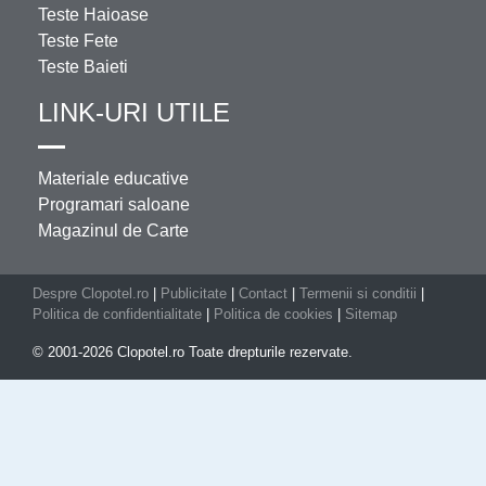
Teste Haioase
Teste Fete
Teste Baieti
LINK-URI UTILE
Materiale educative
Programari saloane
Magazinul de Carte
Despre Clopotel.ro
|
Publicitate
|
Contact
|
Termenii si conditii
|
Politica de confidentialitate
|
Politica de cookies
|
Sitemap
© 2001-2026 Clopotel.ro Toate drepturile rezervate.