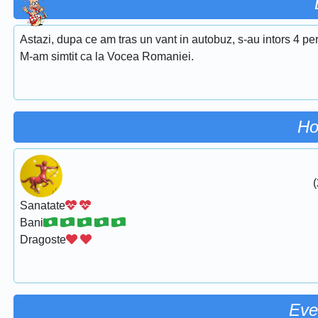
Astazi, dupa ce am tras un vant in autobuz, s-au intors 4 pe
M-am simtit ca la Vocea Romaniei.
Ho
(
Sanatate
Bani
Dragoste
Eve