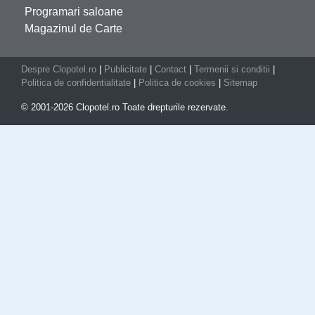
Programari saloane
Magazinul de Carte
Despre Clopotel.ro
|
Publicitate
|
Contact
|
Termenii si conditii
|
Politica de confidentialitate
|
Politica de cookies
|
Sitemap
© 2001-2026 Clopotel.ro Toate drepturile rezervate.