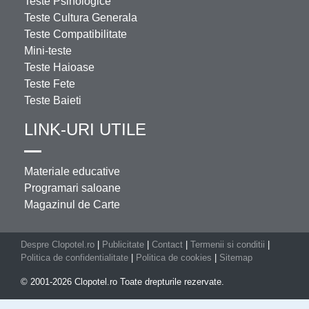
Teste Psihologice
Teste Cultura Generala
Teste Compatibilitate
Mini-teste
Teste Haioase
Teste Fete
Teste Baieti
LINK-URI UTILE
Materiale educative
Programari saloane
Magazinul de Carte
Despre Clopotel.ro
|
Publicitate
|
Contact
|
Termenii si conditii
|
Politica de confidentialitate
|
Politica de cookies
|
Sitemap
© 2001-2026 Clopotel.ro Toate drepturile rezervate.