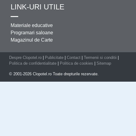
LINK-URI UTILE
Materiale educative
Programari saloane
Magazinul de Carte
Despre Clopotel.ro
|
Publicitate
|
Contact
|
Termenii si conditii
|
Politica de confidentialitate
|
Politica de cookies
|
Sitemap
© 2001-2026 Clopotel.ro Toate drepturile rezervate.