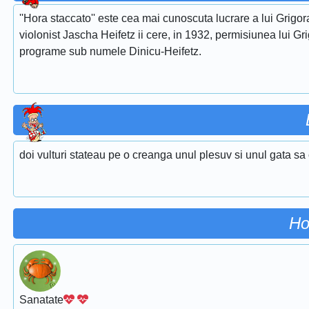
''Hora staccato'' este cea mai cunoscuta lucrare a lui Grigora
violonist Jascha Heifetz ii cere, in 1932, permisiunea lui Gri
programe sub numele Dinicu-Heifetz.
doi vulturi stateau pe o creanga unul plesuv si unul gata sa
Ho
Sanatate