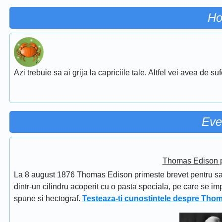
Ho
Azi trebuie sa ai grija la capriciile tale. Altfel vei avea de su
Eve
Thomas Edison pr
La 8 august 1876 Thomas Edison primeste brevet pentru sapi
dintr-un cilindru acoperit cu o pasta speciala, pe care se im
spune si hectograf.
Testeaza-ti cunostintele despre Tho