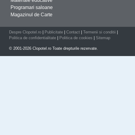
Materiale educative
Programari saloane
Magazinul de Carte
Despre Clopotel.ro
|
Publicitate
|
Contact
|
Termenii si conditii
|
Politica de confidentialitate
|
Politica de cookies
|
Sitemap
© 2001-2026 Clopotel.ro Toate drepturile rezervate.