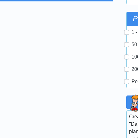
P
1 -
50
10
20
Pe
Crea
''Da
pian