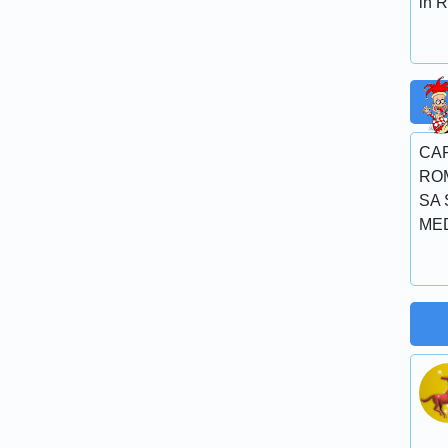
in R
CA
RO
SA 
ME