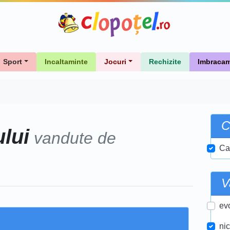
Sport
Incaltaminte
Jocuri
Rechizite
Imbracam
C
lui
vandute de
Ca
V
ev
ni