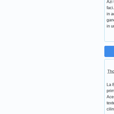
Azi 
faci
in a
gand
in 
Tho
La 
prim
Aces
text
cili