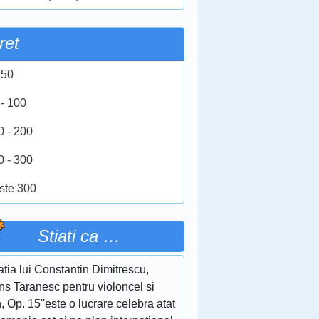
ret
 50
 - 100
0 - 200
0 - 300
ste 300
Stiati ca …
tia lui Constantin Dimitrescu,
ns Taranesc pentru violoncel si
, Op. 15''este o lucrare celebra atat