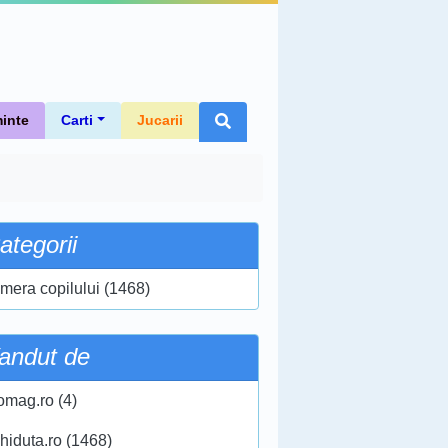
inte
Carti
Jucarii
ategorii
mera copilului (1468)
andut de
omag.ro (4)
chiduta.ro (1468)