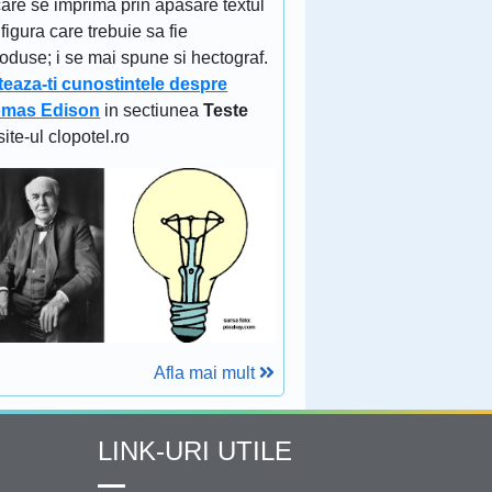
are se imprima prin apasare textul
figura care trebuie sa fie
oduse; i se mai spune si hectograf.
teaza-ti cunostintele despre
mas Edison
in sectiunea
Teste
site-ul clopotel.ro
Afla mai mult
LINK-URI UTILE