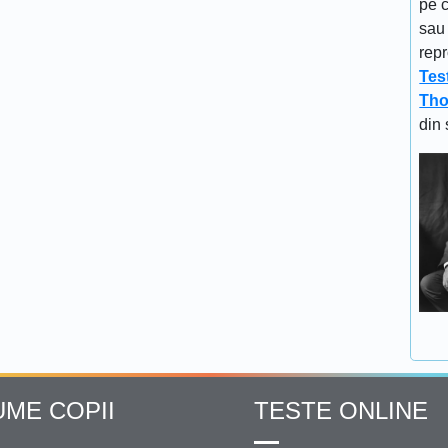
pe c
sau 
repr
Tes
Tho
din 
UME COPII
TESTE ONLINE