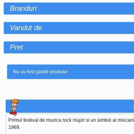
Branduri
Vandut de
Pret
Nu au fost gasite produse
Primul festival de muzica rock major si un simbol al miscari
1969.