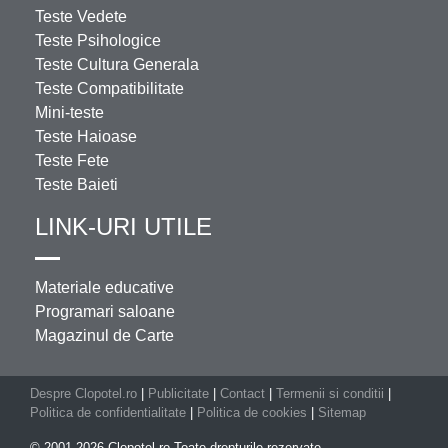
Teste Vedete
Teste Psihologice
Teste Cultura Generala
Teste Compatibilitate
Mini-teste
Teste Haioase
Teste Fete
Teste Baieti
LINK-URI UTILE
Materiale educative
Programari saloane
Magazinul de Carte
Despre Clopotel.ro
|
Publicitate
|
Contact
|
Termenii si conditii
|
Politica de confidentialitate
|
Politica de cookies
|
Sitemap
© 2001-2026 Clopotel.ro Toate drepturile rezervate.