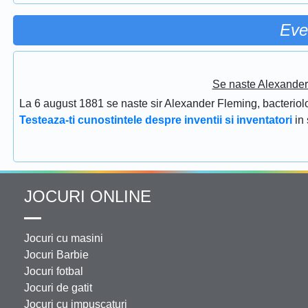
Eve
Se naste Alexander 
La 6 august 1881 se naste sir Alexander Fleming, bacteriolog
Testeaza-ti cunostintele despre inventii si inventatori
in
JOCURI ONLINE
Jocuri cu masini
Jocuri Barbie
Jocuri fotbal
Jocuri de gatit
Jocuri cu impuscaturi