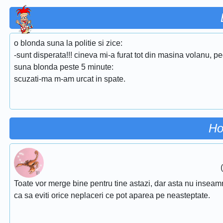
o blonda suna la politie si zice:
-sunt disperata!!! cineva mi-a furat tot din masina volanu, p
suna blonda peste 5 minute:
scuzati-ma m-am urcat in spate.
Ho
Toate vor merge bine pentru tine astazi, dar asta nu inseamna 
ca sa eviti orice neplaceri ce pot aparea pe neasteptate.