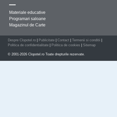
Materiale educative
Programari saloane
Magazinul de Carte
Despre Clopotel.ro
|
Publicitate
|
Contact
|
Termenii si conditii
|
Politica de confidentialitate
|
Politica de cookies
|
Sitemap
© 2001-2026 Clopotel.ro Toate drepturile rezervate.