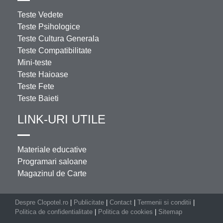
Teste Vedete
Teste Psihologice
Teste Cultura Generala
Teste Compatibilitate
Mini-teste
Teste Haioase
Teste Fete
Teste Baieti
LINK-URI UTILE
Materiale educative
Programari saloane
Magazinul de Carte
Despre Clopotel.ro
|
Publicitate
|
Contact
|
Termenii si conditii
|
Politica de confidentialitate
|
Politica de cookies
|
Sitemap