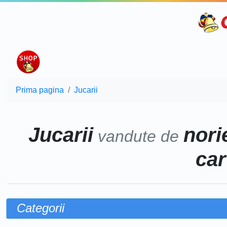
Prima pagina
Jucarii
Jucarii
norie
vandute de
car
Categorii