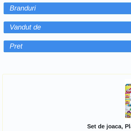
Branduri
Vandut de
Pret
Sorteaza dupa
Set de joaca, P