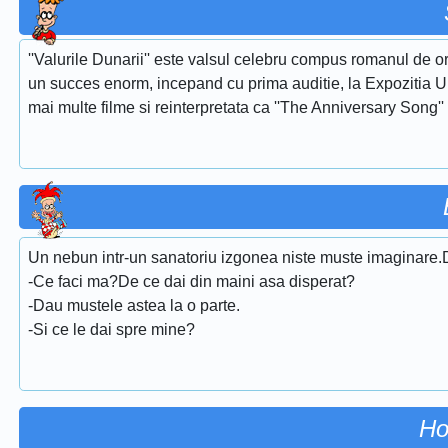
''Valurile Dunarii'' este valsul celebru compus romanul de or
un succes enorm, incepand cu prima auditie, la Expozitia Uni
mai multe filme si reinterpretata ca ''The Anniversary Song''
Un nebun intr-un sanatoriu izgonea niste muste imaginare.Do
-Ce faci ma?De ce dai din maini asa disperat?
-Dau mustele astea la o parte.
-Si ce le dai spre mine?
Ho