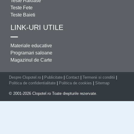
Teste Haioase
Teste Fete
Teste Baieti
LINK-URI UTILE
Materiale educative
Programari saloane
Magazinul de Carte
Despre Clopotel.ro
|
Publicitate
|
Contact
|
Termenii si conditii
|
Politica de confidentialitate
|
Politica de cookies
|
Sitemap
© 2001-2026 Clopotel.ro Toate drepturile rezervate.