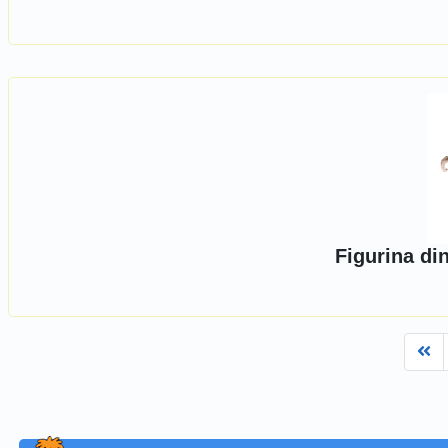
Figurina di
Fi