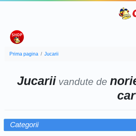
Prima pagina
Jucarii
Jucarii
norie
vandute de
car
Categorii