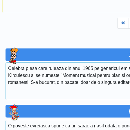
Fi
Celebra piesa care ruleaza din anul 1965 pe genericul emis
Kirculescu si se numeste ''Moment muzical pentru pian si or
romanesti. S-a bucurat, din pacate, doar de o singura edita
O poveste evreiasca spune ca un sarac a gasit odata o pung