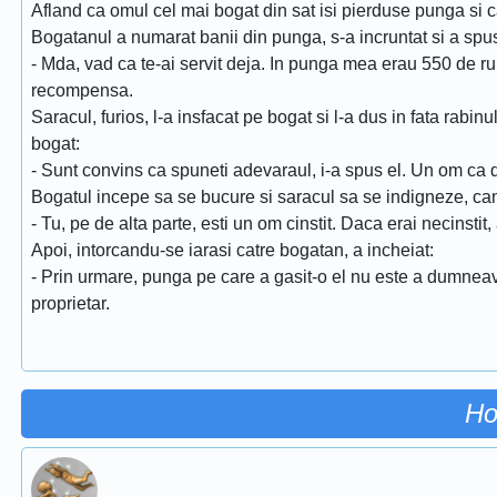
Afland ca omul cel mai bogat din sat isi pierduse punga si
Bogatanul a numarat banii din punga, s-a incruntat si a spus
- Mda, vad ca te-ai servit deja. In punga mea erau 550 de ru
recompensa.
Saracul, furios, l-a insfacat pe bogat si l-a dus in fata rabinu
bogat:
- Sunt convins ca spuneti adevaraul, i-a spus el. Un om ca
Bogatul incepe sa se bucure si saracul sa se indigneze, cand
- Tu, pe de alta parte, esti un om cinstit. Daca erai necinstit, 
Apoi, intorcandu-se iarasi catre bogatan, a incheiat:
- Prin urmare, punga pe care a gasit-o el nu este a dumnea
proprietar.
Ho