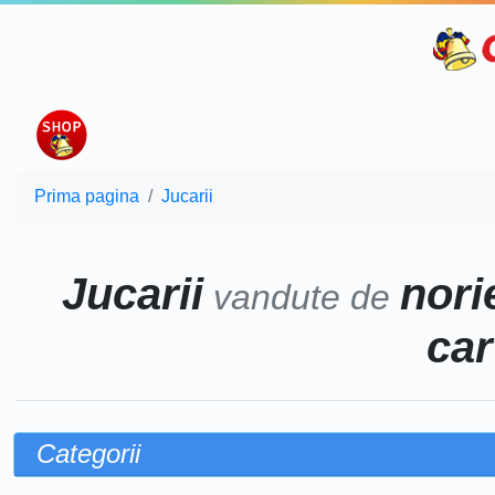
Prima pagina
Jucarii
Jucarii
norie
vandute de
car
Categorii