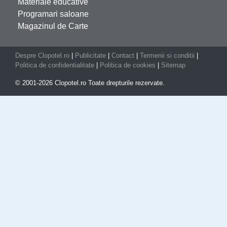
Materiale educative
Programari saloane
Magazinul de Carte
Despre Clopotel.ro
|
Publicitate
|
Contact
|
Termenii si conditii
|
Politica de confidentialitate
|
Politica de cookies
|
Sitemap
© 2001-2026 Clopotel.ro Toate drepturile rezervate.