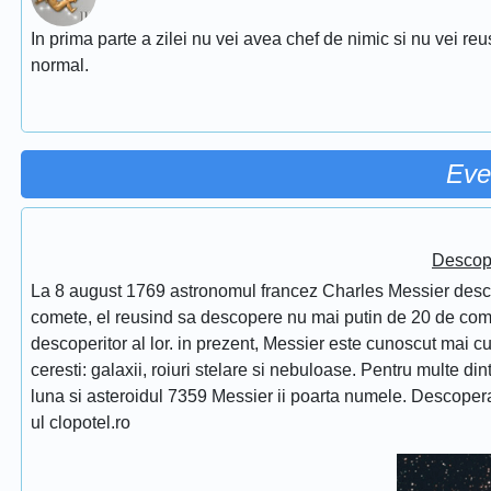
In prima parte a zilei nu vei avea chef de nimic si nu vei reu
normal.
Eve
Descope
La 8 august 1769 astronomul francez Charles Messier desc
comete, el reusind sa descopere nu mai putin de 20 de comet
descoperitor al lor. in prezent, Messier este cunoscut mai 
ceresti: galaxii, roiuri stelare si nebuloase. Pentru multe di
luna si asteroidul 7359 Messier ii poarta numele. Descope
ul clopotel.ro