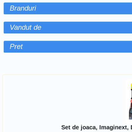
Branduri
Vandut de
Pret
Sorteaza dupa
Set de joaca, Imaginext,