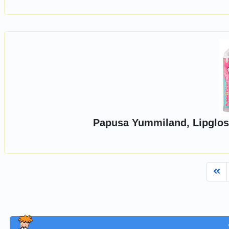
Papusa Yummiland, Lipglos
Fi