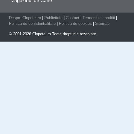
Magazinul de Carte
Despre Clopotel.ro
|
Publicitate
|
Contact
|
Termenii si conditii
|
Politica de confidentialitate
|
Politica de cookies
|
Sitemap
© 2001-2026 Clopotel.ro Toate drepturile rezervate.