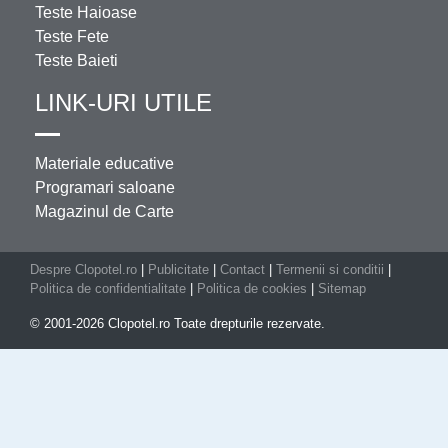
Teste Haioase
Teste Fete
Teste Baieti
LINK-URI UTILE
Materiale educative
Programari saloane
Magazinul de Carte
Despre Clopotel.ro
|
Publicitate
|
Contact
|
Termenii si conditii
|
Politica de confidentialitate
|
Politica de cookies
|
Sitemap
© 2001-2026 Clopotel.ro Toate drepturile rezervate.