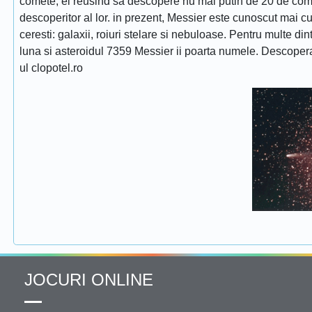
comete, el reusind sa descopere nu mai putin de 20 de comet
descoperitor al lor. in prezent, Messier este cunoscut mai 
ceresti: galaxii, roiuri stelare si nebuloase. Pentru multe di
luna si asteroidul 7359 Messier ii poarta numele. Descope
ul clopotel.ro
JOCURI ONLINE