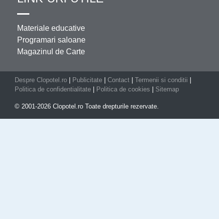
Materiale educative
Programari saloane
Magazinul de Carte
Despre Clopotel.ro
|
Publicitate
|
Contact
|
Termenii si conditii
|
Politica de confidentialitate
|
Politica de cookies
|
Sitemap
© 2001-2026 Clopotel.ro Toate drepturile rezervate.