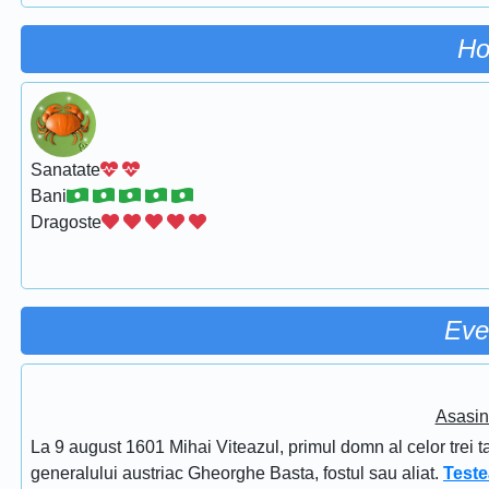
Ho
Sanatate
Bani
Dragoste
Eve
Asasin
La 9 august 1601 Mihai Viteazul, primul domn al celor trei t
generalului austriac Gheorghe Basta, fostul sau aliat.
Teste