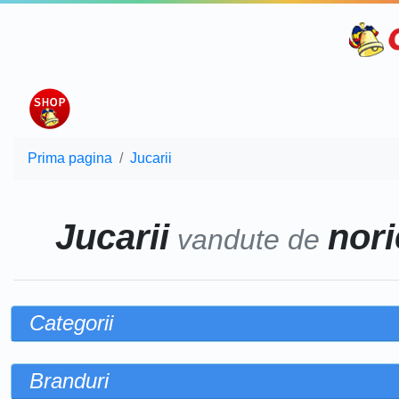
Prima pagina
Jucarii
Jucarii
nori
vandute de
Categorii
Branduri