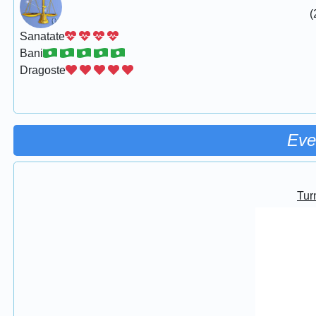
(
Sanatate
Bani
Dragoste
Eve
Turn