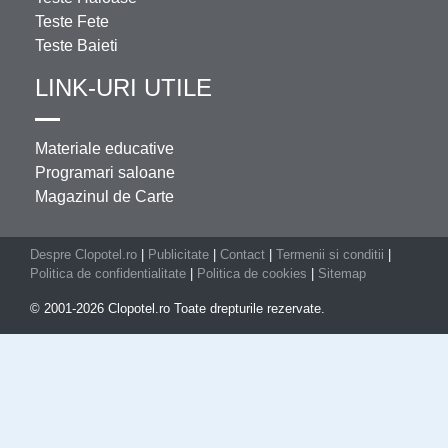
Teste Fete
Teste Baieti
LINK-URI UTILE
Materiale educative
Programari saloane
Magazinul de Carte
Despre Clopotel.ro
|
Publicitate
|
Contact
|
Termenii si conditii
|
Politica de confidentialitate
|
Politica de cookies
|
Sitemap
© 2001-2026 Clopotel.ro Toate drepturile rezervate.