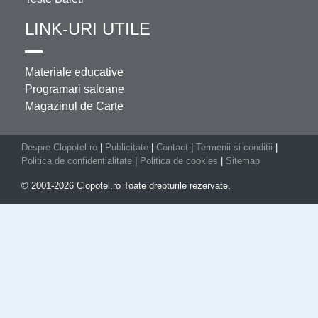
LINK-URI UTILE
Materiale educative
Programari saloane
Magazinul de Carte
Despre Clopotel.ro
|
Publicitate
|
Contact
|
Termenii si conditii
|
Politica de confidentialitate
|
Politica de cookies
|
Sitemap
© 2001-2026 Clopotel.ro Toate drepturile rezervate.