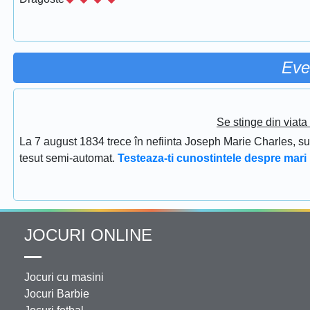
Eve
Se stinge din viat
La 7 august 1834 trece în nefiinta Joseph Marie Charles, s
tesut semi-automat.
Testeaza-ti cunostintele despre mari 
JOCURI ONLINE
Jocuri cu masini
Jocuri Barbie