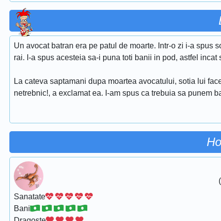
Un avocat batran era pe patul de moarte. Intr-o zi i-a spus sot
rai. I-a spus acesteia sa-i puna toti banii in pod, astfel incat
La cateva saptamani dupa moartea avocatului, sotia lui face
netrebnic!, a exclamat ea. I-am spus ca trebuia sa punem ban
Ho
Sanatate
Bani
Dragoste