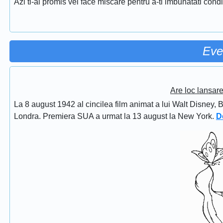
Azi ti-ai promis vei face miscare pentru a-ti imbunatati conditi
Eve
Are loc lansar
La 8 august 1942 al cincilea film animat a lui Walt Disney, 
Londra. Premiera SUA a urmat la 13 august la New York.
D