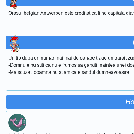
Orasul belgian Antwerpen este creditat ca fiind capitala dia
Un tip dupa un numar mai mai de pahare trage un garait zg
-Domnule nu stiti ca nu e frumos sa garaiti inaintea unei d
-Ma scuzati doamna nu stiam ca e randul dumneavoastra.
Ho