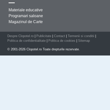
Materiale educative
Programari saloane
Magazinul de Carte
Despre Clopotel.ro
|
Publicitate
|
Contact
|
Termenii si conditii
|
Politica de confidentialitate
|
Politica de cookies
|
Sitemap
© 2001-2026 Clopotel.ro Toate drepturile rezervate.