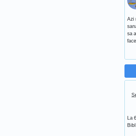
Azi 
sana
sa a
face
Se
La 6
Bib