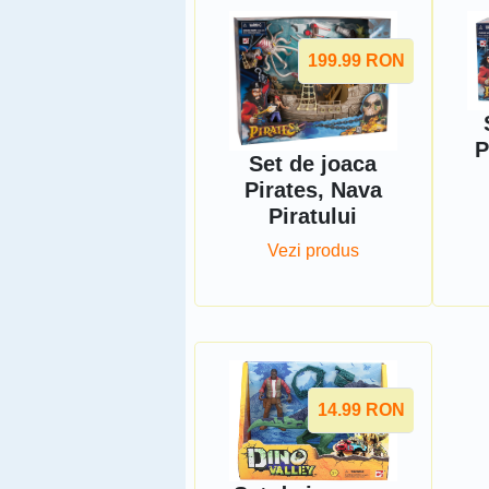
199.99
RON
P
Set de joaca
Pirates, Nava
Piratului
Vezi produs
14.99
RON