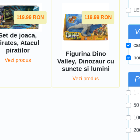
LE
119.99
RON
119.99
RON
V
Set de joaca,
irates, Atacul
car
piratilor
Figurina Dino
nor
Vezi produs
Valley, Dinozaur cu
sunete si lumini
P
Vezi produs
1 -
50
10
20