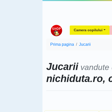
Camera copilului
Prima pagina
Jucarii
Jucarii
vandute
nichiduta.ro, 
Sorteaza dupa