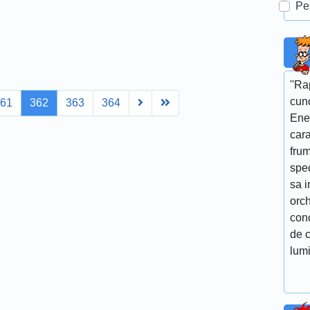
Pe
''R
cun
Next
Last
361
362
363
364
Ene
cara
fru
spe
sa i
orch
conc
de c
lumi