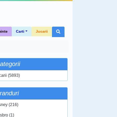
inte
Carti
Jucarii
ategorii
carii (5893)
randuri
sney (216)
sbro (1)