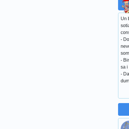
Un 
soti
cons
- D
nevo
som
- Bi
sa i
- Da
dum