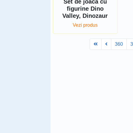
Set de joaca cu
figurine Dino
Valley, Dinozaur
Vezi produs
First
Prev
360