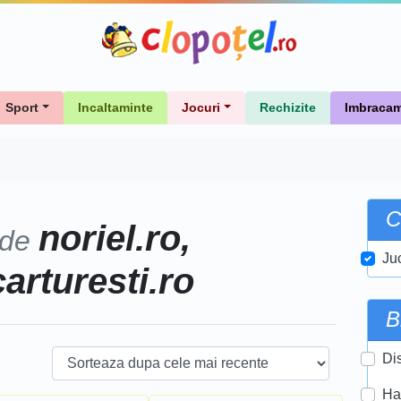
Sport
Incaltaminte
Jocuri
Rechizite
Imbracam
C
noriel.ro,
 de
Ju
carturesti.ro
B
Di
Ha