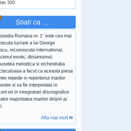
ste 300
Stiati ca …
apsodia Romana nr. 1'' este cea mai
oscuta lucrare a lui George
scu, recunoscuta international,
cterul exotic, dinamismul,
musetea melodica si orchestratia
ctaculoasa a facut ca aceasta piesa
ntre repede in repertoriul marilor
estre si sa fie interpretata in
ert ori in inregistrari discrografice
atre majoritatea marilor dirijori ai
i.
Afla mai mult