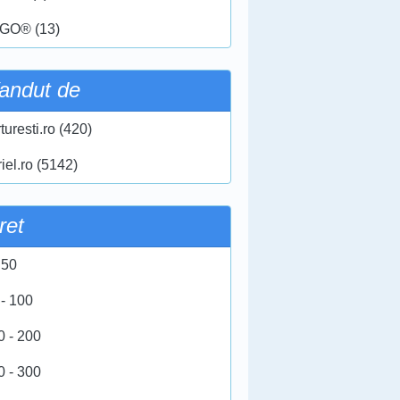
GO® (13)
andut de
turesti.ro (420)
iel.ro (5142)
ret
 50
 - 100
0 - 200
0 - 300