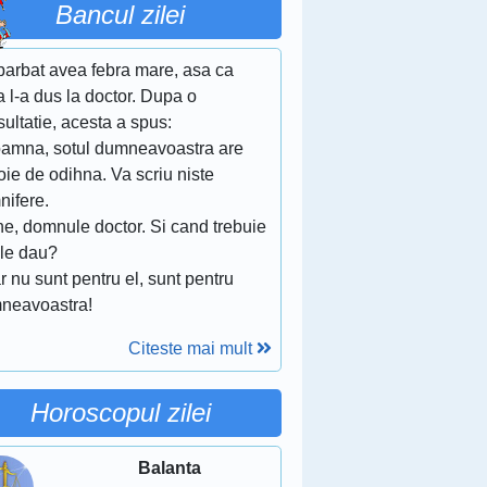
Bancul zilei
barbat avea febra mare, asa ca
a l-a dus la doctor. Dupa o
ultatie, acesta a spus:
oamna, sotul dumneavoastra are
ie de odihna. Va scriu niste
nifere.
ne, domnule doctor. Si cand trebuie
 le dau?
r nu sunt pentru el, sunt pentru
neavoastra!
Citeste mai mult
Horoscopul zilei
Balanta