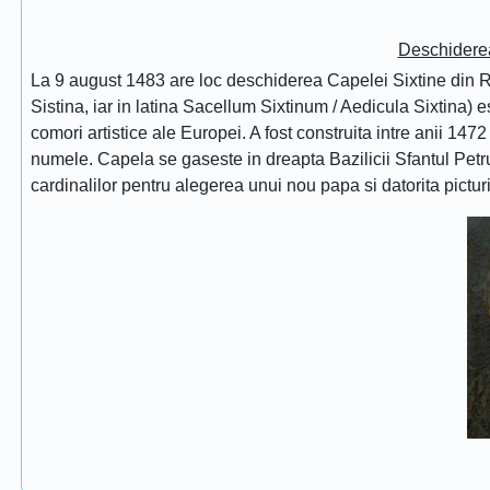
Deschidere
La 9 august 1483 are loc deschiderea Capelei Sixtine din Ro
Sistina, iar in latina Sacellum Sixtinum / Aedicula Sixtina) 
comori artistice ale Europei. A fost construita intre anii 1472
numele. Capela se gaseste in dreapta Bazilicii Sfantul Petru
cardinalilor pentru alegerea unui nou papa si datorita pictur