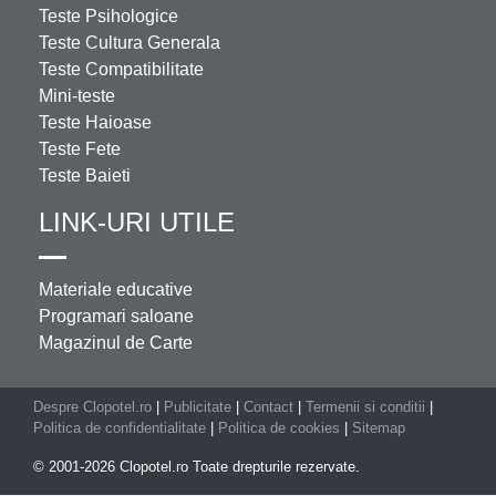
Teste Psihologice
Teste Cultura Generala
Teste Compatibilitate
Mini-teste
Teste Haioase
Teste Fete
Teste Baieti
LINK-URI UTILE
Materiale educative
Programari saloane
Magazinul de Carte
Despre Clopotel.ro
|
Publicitate
|
Contact
|
Termenii si conditii
|
Politica de confidentialitate
|
Politica de cookies
|
Sitemap
© 2001-2026 Clopotel.ro Toate drepturile rezervate.