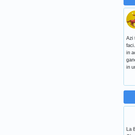
Azi 
faci
in a
gand
in 
La 