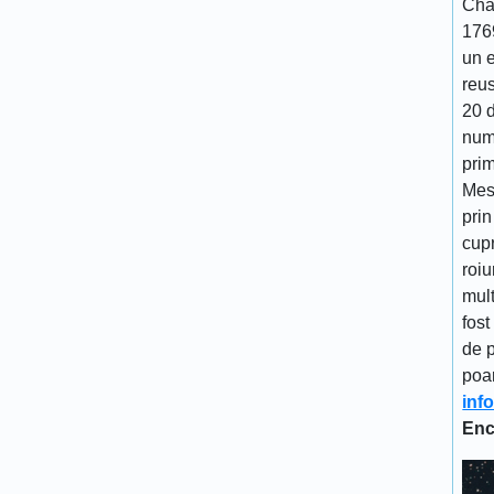
Cha
176
un 
reu
20 d
num
prim
Mes
prin
cupr
roiu
mult
fost
de p
poa
inf
Enc