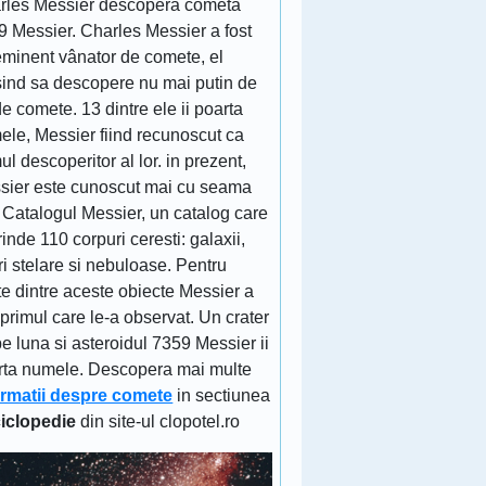
rles Messier descopera cometa
9 Messier. Charles Messier a fost
eminent vânator de comete, el
sind sa descopere nu mai putin de
e comete. 13 dintre ele ii poarta
ele, Messier fiind recunoscut ca
ul descoperitor al lor. in prezent,
sier este cunoscut mai cu seama
 Catalogul Messier, un catalog care
inde 110 corpuri ceresti: galaxii,
ri stelare si nebuloase. Pentru
e dintre aceste obiecte Messier a
 primul care le-a observat. Un crater
e luna si asteroidul 7359 Messier ii
rta numele. Descopera mai multe
ormatii despre comete
in sectiunea
iclopedie
din site-ul clopotel.ro