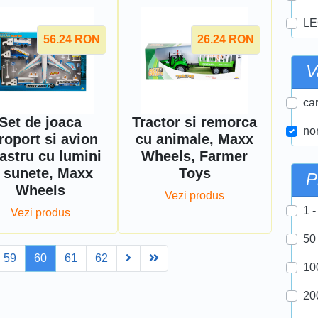
LE
56.24
RON
26.24
RON
V
car
Set de joaca
Tractor si remorca
nor
roport si avion
cu animale, Maxx
astru cu lumini
Wheels, Farmer
i sunete, Maxx
Toys
P
Wheels
Vezi produs
1 -
Vezi produs
50
Next
Last
59
60
61
62
10
20