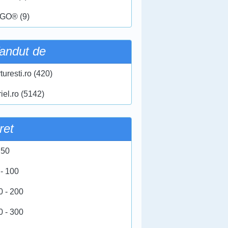
GO® (9)
andut de
turesti.ro (420)
iel.ro (5142)
ret
 50
 - 100
0 - 200
0 - 300