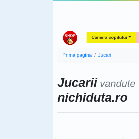
Camera copilului
Prima pagina
Jucarii
Jucarii
vandute
nichiduta.ro
Sorteaza dupa