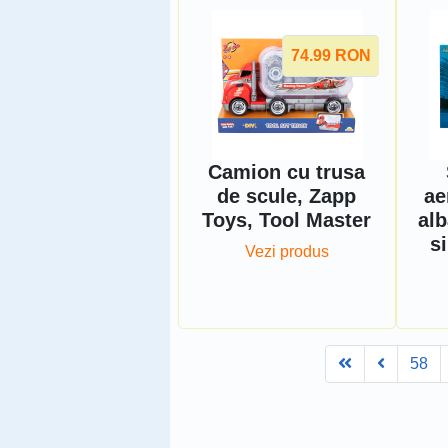
74.99
RON
Camion cu trusa
de scule, Zapp
ae
Toys, Tool Master
alb
s
Vezi produs
First
Prev
58