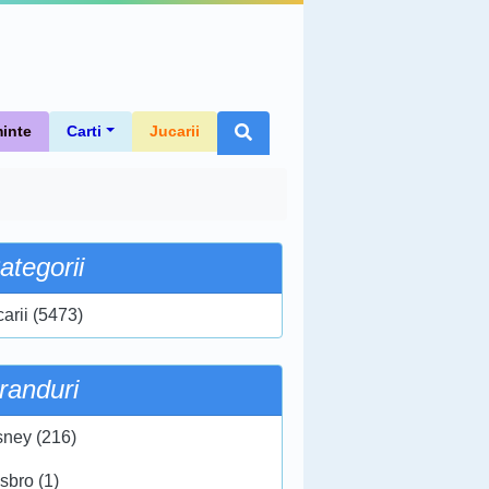
inte
Carti
Jucarii
ategorii
carii (5473)
randuri
sney (216)
sbro (1)