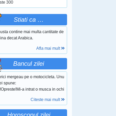
ste 300
Stiati ca …
usta contine mai multa cantitate de
ina decat Arabica.
Afla mai mult
Bancul zilei
urici mergeau pe o motocicleta. Unu
ei spune:
!Opreste!Mi-a intrat o musca in ochi
Citeste mai mult
Horoscopul zilei