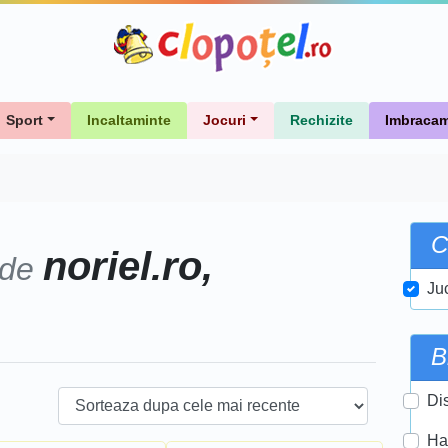
Sport
Incaltaminte
Jocuri
Rechizite
Imbracam
C
noriel.ro,
 de
Ju
B
Di
Ha