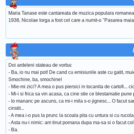
Maria Tanase este cantareata de muzica populara romaneasca
1938, Nicolae Iorga a fost cel care a numit-o ''Pasarea maias
Doi ardeleni stateau de vorba:
- Ba, io nu mai pot! De cand cu emisiunile aste cu gatit, mui
Smochine, ba, smochine!
- Mie-mi zici? A mea o pus piersici in tocanita de cartofi... c
- Mi-i si frica sa vin acasa, ca cine stie ce blestamatie pune
- Io mananc pe ascuns, ca mi-i mila s-o jignesc... O facut
cinstit...
- A mea i-o pus la prunc la scoala pita cu untura si cu rucola.
- Asta nu-i nimic: am tinut pomana dupa ma-sa si o facut col
- Ba.