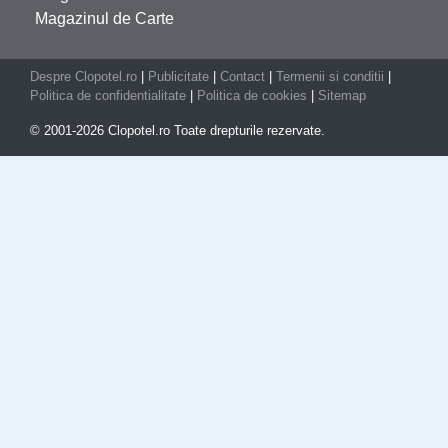
Magazinul de Carte
Despre Clopotel.ro
|
Publicitate
|
Contact
|
Termenii si conditii
|
Politica de confidentialitate
|
Politica de cookies
|
Sitemap
© 2001-2026 Clopotel.ro Toate drepturile rezervate.