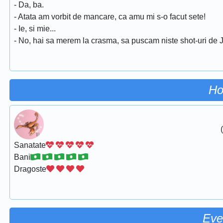
- Da, ba.
- Atata am vorbit de mancare, ca amu mi s-o facut sete!
- Ie, si mie...
- No, hai sa merem la crasma, sa puscam niste shot-uri de 
Ho
Sanatate
Bani
Dragoste
Eve