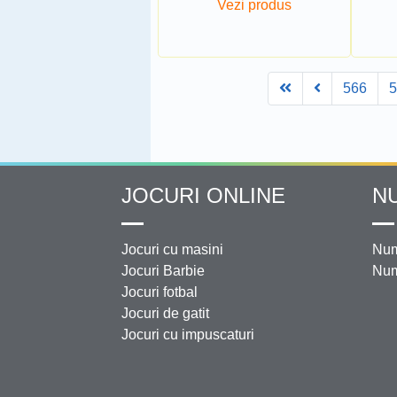
Vezi produs
First
Prev
566
JOCURI ONLINE
N
Jocuri cu masini
Num
Jocuri Barbie
Num
Jocuri fotbal
Jocuri de gatit
Jocuri cu impuscaturi