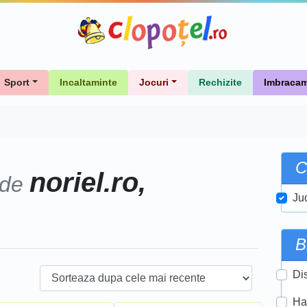
Sport
Incaltaminte
Jocuri
Rechizite
Imbracam
C
noriel.ro,
 de
Ju
B
Di
Ha