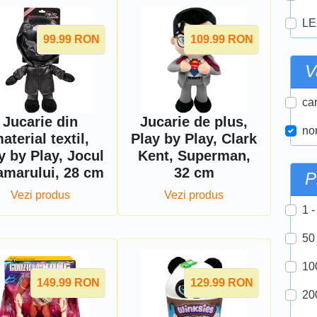
LE
99.99
RON
109.99
RON
V
car
Jucarie din
Jucarie de plus,
nor
aterial textil,
Play by Play, Clark
y by Play, Jocul
Kent, Superman,
amarului, 28 cm
32 cm
P
Vezi produs
Vezi produs
1 -
50
10
149.99
RON
129.99
RON
20