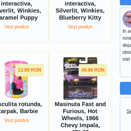
interactiva,
interactiva,
verlit, Winkies,
Silverlit, Winkies,
aramel Puppy
Blueberry Kitty
Vezi produs
Vezi produs
In a
nimi
deja
obis
intri
13.99
RON
49.99
RON
culita rotunda,
Masinuta Fast and
tarpak, Barbie
Furious, Hot
Se
Wheels, 1966
Vezi produs
Chevy Impala,