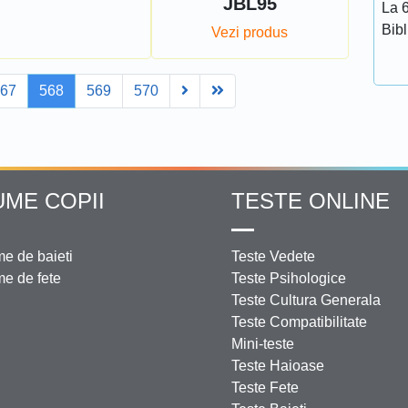
JBL95
La 6
Bib
Vezi produs
Next
Last
567
568
569
570
UME COPII
TESTE ONLINE
e de baieti
Teste Vedete
e de fete
Teste Psihologice
Teste Cultura Generala
Teste Compatibilitate
Mini-teste
Teste Haioase
Teste Fete