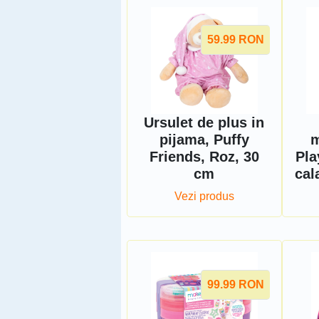
59.99
RON
Ursulet de plus in
pijama, Puffy
m
Friends, Roz, 30
Pla
cm
cal
Vezi produs
99.99
RON