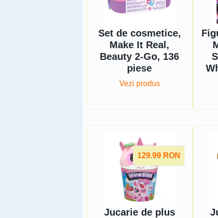
Set de cosmetice,
Fig
Make It Real,
M
Beauty 2-Go, 136
S
piese
Wh
Vezi produs
129.99
RON
Jucarie de plus
J