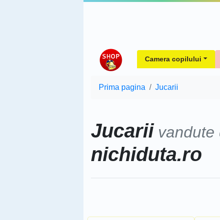
Camera copilului
Prima pagina
Jucarii
Jucarii
vandute
nichiduta.ro
Sorteaza dupa