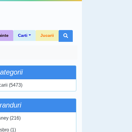
inte
Carti
Jucarii
ategorii
carii (5473)
randuri
sney (216)
sbro (1)