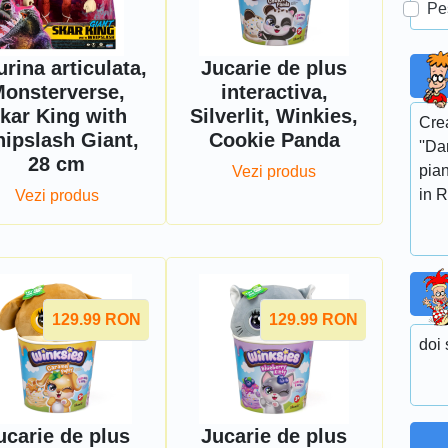
Pe
urina articulata,
Jucarie de plus
onsterverse,
interactiva,
kar King with
Silverlit, Winkies,
Crea
ipslash Giant,
Cookie Panda
''Da
28 cm
pian
Vezi produs
in R
Vezi produs
129.99
RON
129.99
RON
doi 
ucarie de plus
Jucarie de plus