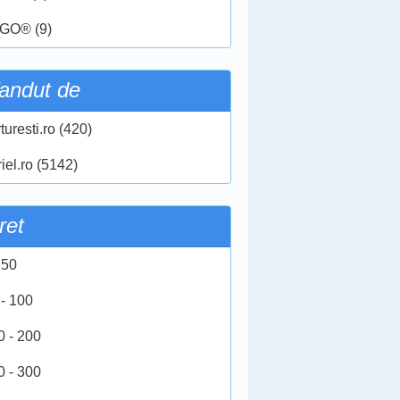
GO® (9)
andut de
turesti.ro (420)
iel.ro (5142)
ret
 50
 - 100
0 - 200
0 - 300