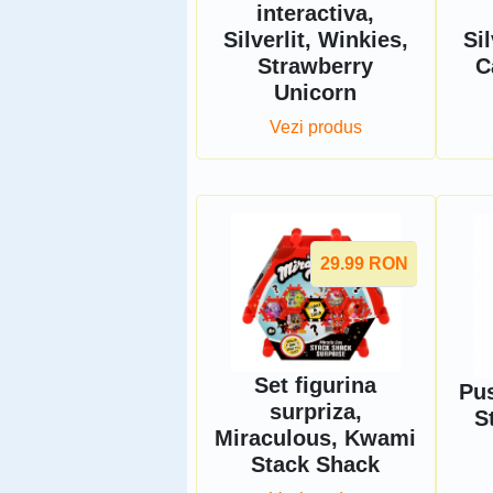
interactiva,
Silverlit, Winkies,
Sil
Strawberry
C
Unicorn
Vezi produs
29.99
RON
Set figurina
Pus
surpriza,
S
Miraculous, Kwami
Stack Shack