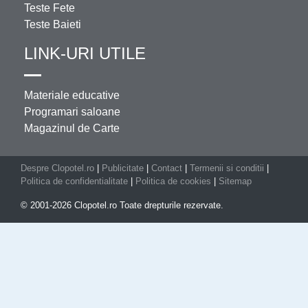
Teste Fete
Teste Baieti
LINK-URI UTILE
Materiale educative
Programari saloane
Magazinul de Carte
Despre Clopotel.ro
|
Publicitate
|
Contact
|
Termenii si conditii
|
Politica de confidentialitate
|
Politica de cookies
|
Sitemap
© 2001-2026 Clopotel.ro Toate drepturile rezervate.