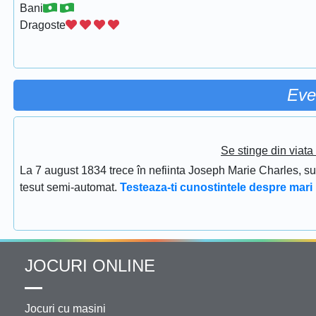
Bani
Dragoste
Eve
Se stinge din viat
La 7 august 1834 trece în nefiinta Joseph Marie Charles, s
tesut semi-automat.
Testeaza-ti cunostintele despre mari 
JOCURI ONLINE
Jocuri cu masini