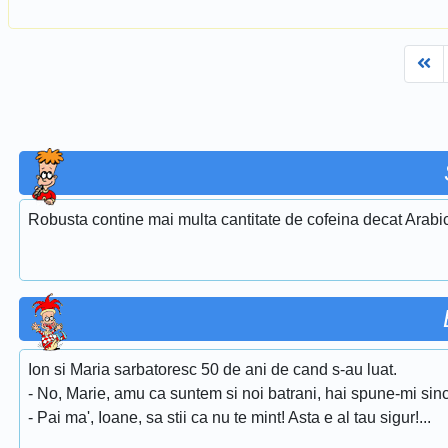
Fi
Robusta contine mai multa cantitate de cofeina decat Arabi
Ion si Maria sarbatoresc 50 de ani de cand s-au luat.
- No, Marie, amu ca suntem si noi batrani, hai spune-mi sinc
- Pai ma', Ioane, sa stii ca nu te mint! Asta e al tau sigur!...