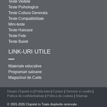
Teste Vedete
Teste Psihologice
Teste Cultura Generala
Teste Compatibilitate
Mini-teste
Teste Haioase
Teste Fete
Teste Baieti
LINK-URI UTILE
Materiale educative
Programari saloane
Magazinul de Carte
Despre Clopotel.ro
|
Publicitate
|
Contact
|
Termenii si conditii
|
Politica de confidentialitate
|
Politica de cookies
|
Sitemap
© 2001-2026 Clopotel.ro Toate drepturile rezervate.