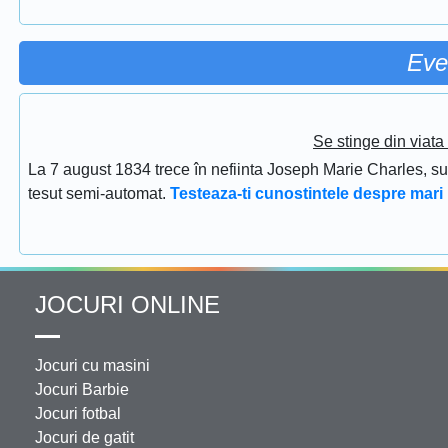
Eve
Se stinge din viat
La 7 august 1834 trece în nefiinta Joseph Marie Charles, s
tesut semi-automat.
Testeaza-ti cunostintele despre mari 
JOCURI ONLINE
Jocuri cu masini
Jocuri Barbie
Jocuri fotbal
Jocuri de gatit