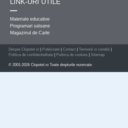
LINK-URI UTILE
Materiale educative
Programari saloane
Magazinul de Carte
Despre Clopotel.ro
|
Publicitate
|
Contact
|
Termenii si conditii
|
Politica de confidentialitate
|
Politica de cookies
|
Sitemap
© 2001-2026 Clopotel.ro Toate drepturile rezervate.