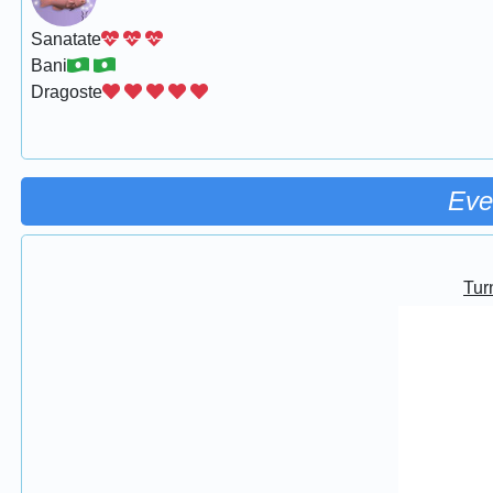
Sanatate
Bani
Dragoste
Eve
Turn