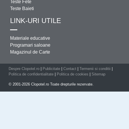
Teste Fete
Teste Baieti
LINK-URI UTILE
Materiale educative
Programari saloane
Magazinul de Carte
Despre Clopotel.ro
|
Publicitate
|
Contact
|
Termenii si conditii
|
Politica de confidentialitate
|
Politica de cookies
|
Sitemap
© 2001-2026 Clopotel.ro Toate drepturile rezervate.