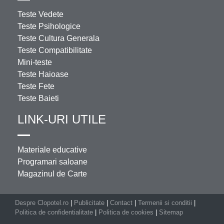
Teste Vedete
Teste Psihologice
Teste Cultura Generala
Teste Compatibilitate
Mini-teste
Teste Haioase
Teste Fete
Teste Baieti
LINK-URI UTILE
Materiale educative
Programari saloane
Magazinul de Carte
Despre Clopotel.ro
|
Publicitate
|
Contact
|
Termenii si conditii
|
Politica de confidentialitate
|
Politica de cookies
|
Sitemap