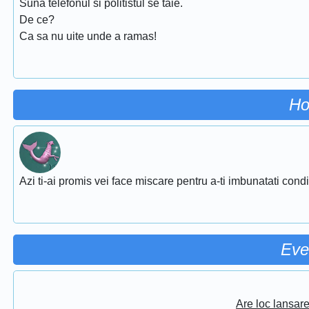
Suna telefonul si politistul se taie.
De ce?
Ca sa nu uite unde a ramas!
Ho
Azi ti-ai promis vei face miscare pentru a-ti imbunatati conditi
Eve
Are loc lansar