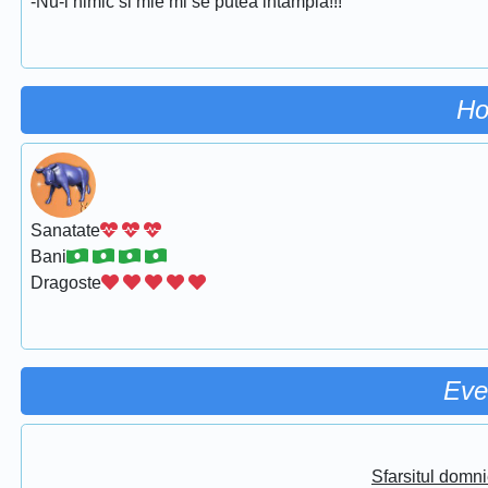
-Nu-i nimic si mie mi se putea intampla!!!
Ho
Sanatate
Bani
Dragoste
Eve
Sfarsitul domni