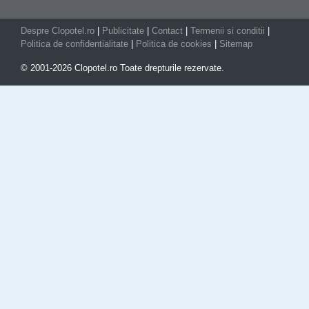
Despre Clopotel.ro
|
Publicitate
|
Contact
|
Termenii si conditii
|
Politica de confidentialitate
|
Politica de cookies
|
Sitemap
© 2001-2026 Clopotel.ro Toate drepturile rezervate.